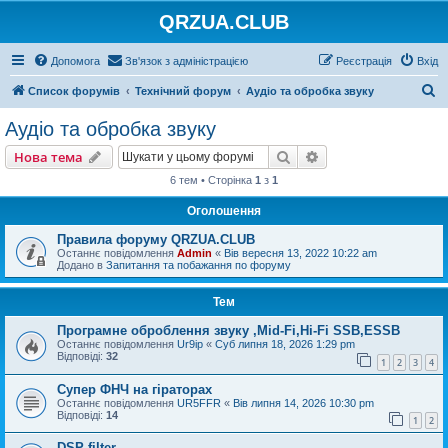
QRZUA.CLUB
Допомога
Зв'язок з адміністрацією
Реєстрація
Вхід
П
Список форумів
Технічний форум
Аудіо та обробка звуку
о
Аудіо та обробка звуку
ш
Пошук
Розширений пошу
Нова тема
у
6 тем • Сторінка
1
з
1
к
Оголошення
Правила форуму QRZUA.CLUB
Останнє повідомлення
Admin
«
Вів вересня 13, 2022 10:22 am
Додано в
Запитання та побажання по форуму
Тем
Програмне оброблення звуку ,Mid-Fi,Hi-Fi SSB,ESSB
Останнє повідомлення
Ur9ip
«
Суб липня 18, 2026 1:29 pm
Відповіді:
32
1
2
3
4
Супер ФНЧ на гіраторах
Останнє повідомлення
UR5FFR
«
Вів липня 14, 2026 10:30 pm
Відповіді:
14
1
2
DSP filter