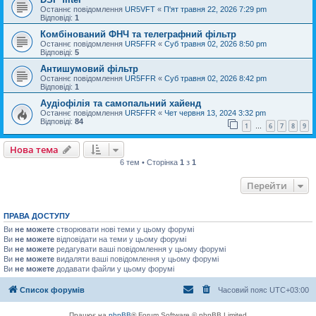
Останнє повідомлення
UR5VFT
«
П'ят травня 22, 2026 7:29 pm
Відповіді:
1
Комбінований ФНЧ та телеграфний фільтр
Останнє повідомлення
UR5FFR
«
Суб травня 02, 2026 8:50 pm
Відповіді:
5
Антишумовий фільтр
Останнє повідомлення
UR5FFR
«
Суб травня 02, 2026 8:42 pm
Відповіді:
1
Аудіофілія та самопальний хайенд
Останнє повідомлення
UR5FFR
«
Чет червня 13, 2024 3:32 pm
Відповіді:
84
1
6
7
8
9
…
Нова тема
6 тем • Сторінка
1
з
1
Перейти
ПРАВА ДОСТУПУ
Ви
не можете
створювати нові теми у цьому форумі
Ви
не можете
відповідати на теми у цьому форумі
Ви
не можете
редагувати ваші повідомлення у цьому форумі
Ви
не можете
видаляти ваші повідомлення у цьому форумі
Ви
не можете
додавати файли у цьому форумі
Список форумів
Часовий пояс
UTC+03:00
Працює на
phpBB
® Forum Software © phpBB Limited