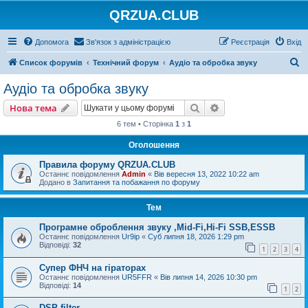
QRZUA.CLUB
Допомога
Зв'язок з адміністрацією
Реєстрація
Вхід
П
Список форумів
Технічний форум
Аудіо та обробка звуку
о
Аудіо та обробка звуку
ш
Пошук
Розширений пошу
Нова тема
у
6 тем • Сторінка
1
з
1
к
Оголошення
Правила форуму QRZUA.CLUB
Останнє повідомлення
Admin
«
Вів вересня 13, 2022 10:22 am
Додано в
Запитання та побажання по форуму
Тем
Програмне оброблення звуку ,Mid-Fi,Hi-Fi SSB,ESSB
Останнє повідомлення
Ur9ip
«
Суб липня 18, 2026 1:29 pm
Відповіді:
32
1
2
3
4
Супер ФНЧ на гіраторах
Останнє повідомлення
UR5FFR
«
Вів липня 14, 2026 10:30 pm
Відповіді:
14
1
2
DSP filter