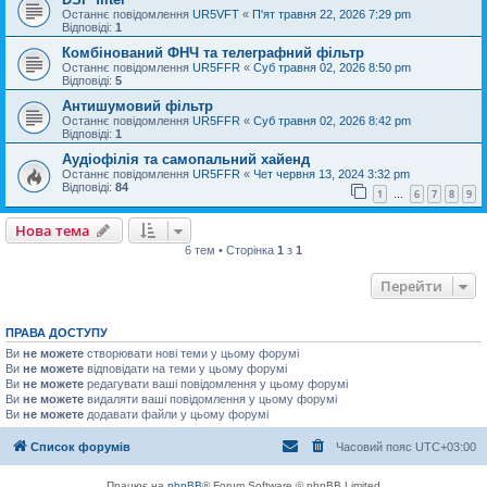
Останнє повідомлення
UR5VFT
«
П'ят травня 22, 2026 7:29 pm
Відповіді:
1
Комбінований ФНЧ та телеграфний фільтр
Останнє повідомлення
UR5FFR
«
Суб травня 02, 2026 8:50 pm
Відповіді:
5
Антишумовий фільтр
Останнє повідомлення
UR5FFR
«
Суб травня 02, 2026 8:42 pm
Відповіді:
1
Аудіофілія та самопальний хайенд
Останнє повідомлення
UR5FFR
«
Чет червня 13, 2024 3:32 pm
Відповіді:
84
1
6
7
8
9
…
Нова тема
6 тем • Сторінка
1
з
1
Перейти
ПРАВА ДОСТУПУ
Ви
не можете
створювати нові теми у цьому форумі
Ви
не можете
відповідати на теми у цьому форумі
Ви
не можете
редагувати ваші повідомлення у цьому форумі
Ви
не можете
видаляти ваші повідомлення у цьому форумі
Ви
не можете
додавати файли у цьому форумі
Список форумів
Часовий пояс
UTC+03:00
Працює на
phpBB
® Forum Software © phpBB Limited