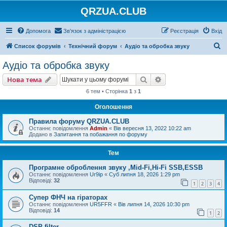
QRZUA.CLUB
Допомога
Зв'язок з адміністрацією
Реєстрація
Вхід
П
Список форумів
Технічний форум
Аудіо та обробка звуку
о
Аудіо та обробка звуку
ш
Пошук
Розширений пошу
Нова тема
у
6 тем • Сторінка
1
з
1
к
Оголошення
Правила форуму QRZUA.CLUB
Останнє повідомлення
Admin
«
Вів вересня 13, 2022 10:22 am
Додано в
Запитання та побажання по форуму
Тем
Програмне оброблення звуку ,Mid-Fi,Hi-Fi SSB,ESSB
Останнє повідомлення
Ur9ip
«
Суб липня 18, 2026 1:29 pm
Відповіді:
32
1
2
3
4
Супер ФНЧ на гіраторах
Останнє повідомлення
UR5FFR
«
Вів липня 14, 2026 10:30 pm
Відповіді:
14
1
2
DSP filter