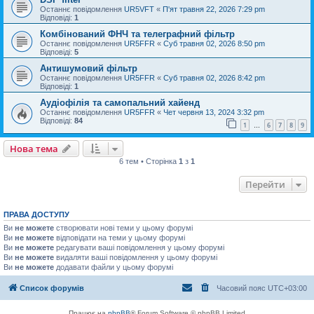
Останнє повідомлення
UR5VFT
«
П'ят травня 22, 2026 7:29 pm
Відповіді:
1
Комбінований ФНЧ та телеграфний фільтр
Останнє повідомлення
UR5FFR
«
Суб травня 02, 2026 8:50 pm
Відповіді:
5
Антишумовий фільтр
Останнє повідомлення
UR5FFR
«
Суб травня 02, 2026 8:42 pm
Відповіді:
1
Аудіофілія та самопальний хайенд
Останнє повідомлення
UR5FFR
«
Чет червня 13, 2024 3:32 pm
Відповіді:
84
1
6
7
8
9
…
Нова тема
6 тем • Сторінка
1
з
1
Перейти
ПРАВА ДОСТУПУ
Ви
не можете
створювати нові теми у цьому форумі
Ви
не можете
відповідати на теми у цьому форумі
Ви
не можете
редагувати ваші повідомлення у цьому форумі
Ви
не можете
видаляти ваші повідомлення у цьому форумі
Ви
не можете
додавати файли у цьому форумі
Список форумів
Часовий пояс
UTC+03:00
Працює на
phpBB
® Forum Software © phpBB Limited