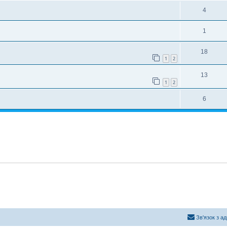
4
1
18
1
2
13
1
2
6
Зв'язок з а