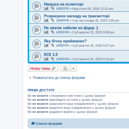
Напруга на колекторі
UR5FFR
»
Нед січня 04, 2026 12:15 am
Розрахунок каскаду на транзисторі
UR5FFR
»
Сер листопада 26, 2025 3:00 pm
Не хватає кабелю на фідер :)
UR5FFR
»
Суб жовтня 25, 2025 9:08 pm
Яку бічну приймаємо?
UR5FFR
»
Суб жовтня 25, 2025 8:07 pm
КСХ 1.0
UR5FFR
»
Суб жовтня 25, 2025 8:15 pm
Нова тема
Повернутись до списку форумів
ПРАВА ДОСТУПУ
Ви
не можете
створювати нові теми у цьому форумі
Ви
не можете
відповідати на теми у цьому форумі
Ви
не можете
редагувати ваші повідомлення у цьому форумі
Ви
не можете
видаляти ваші повідомлення у цьому форумі
Ви
не можете
додавати файли у цьому форумі
Список форумів