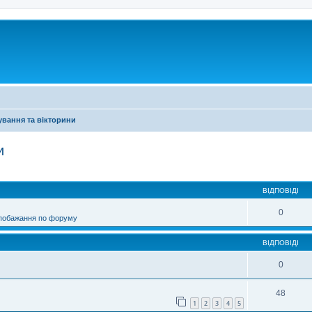
ування та вікторини
и
ирений пошук
ВІДПОВІДІ
0
 побажання по форуму
ВІДПОВІДІ
0
48
1
2
3
4
5