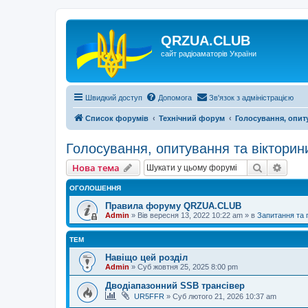
QRZUA.CLUB
сайт радіоаматорів України
Швидкий доступ
Допомога
Зв'язок з адміністрацією
Список форумів
Технічний форум
Голосування, опит
Голосування, опитування та вікторин
Пошук
Розш
Нова тема
ОГОЛОШЕННЯ
Правила форуму QRZUA.CLUB
Admin
»
Вів вересня 13, 2022 10:22 am
» в
Запитання та
ТЕМ
Навіщо цей розділ
Admin
»
Суб жовтня 25, 2025 8:00 pm
Дводіапазонний SSB трансівер
UR5FFR
»
Суб лютого 21, 2026 10:37 am