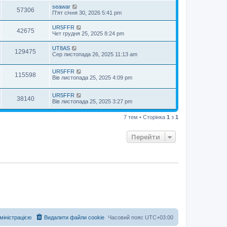
seawar
57306
П'ят січня 30, 2026 5:41 pm
UR5FFR
42675
Чет грудня 25, 2025 8:24 pm
UT8AS
129475
Сер листопада 26, 2025 11:13 am
UR5FFR
115598
Вів листопада 25, 2025 4:09 pm
UR5FFR
38140
Вів листопада 25, 2025 3:27 pm
7 тем • Сторінка
1
з
1
Перейти
дміністрацією
Видалити файли cookie
Часовий пояс
UTC+03:00