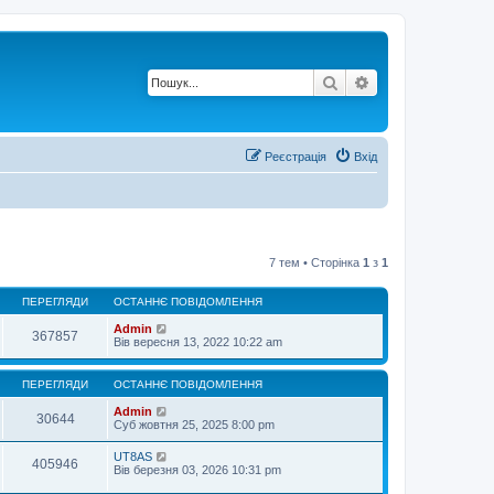
Пошук
Розширений по
Реєстрація
Вхід
7 тем • Сторінка
1
з
1
ПЕРЕГЛЯДИ
ОСТАННЄ ПОВІДОМЛЕННЯ
Admin
367857
Вів вересня 13, 2022 10:22 am
ПЕРЕГЛЯДИ
ОСТАННЄ ПОВІДОМЛЕННЯ
Admin
30644
Суб жовтня 25, 2025 8:00 pm
UT8AS
405946
Вів березня 03, 2026 10:31 pm