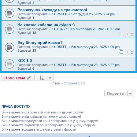
Відповіді:
4
Розрахунок каскаду на транзисторі
Останнє повідомлення
UR5FFR
«
Чет грудня 25, 2025 8:24 pm
Відповіді:
1
Не хватає кабелю на фідер :)
Останнє повідомлення
UT8AS
«
Сер листопада 26, 2025 11:13 am
Відповіді:
18
1
2
Яку бічну приймаємо?
Останнє повідомлення
UR5FFR
«
Вів листопада 25, 2025 4:09 pm
Відповіді:
13
1
2
КСХ 1.0
Останнє повідомлення
UR5FFR
«
Вів листопада 25, 2025 3:27 pm
Відповіді:
6
Нова тема
7 тем • Сторінка
1
з
1
Перейти
ПРАВА ДОСТУПУ
Ви
не можете
створювати нові теми у цьому форумі
Ви
не можете
відповідати на теми у цьому форумі
Ви
не можете
редагувати ваші повідомлення у цьому форумі
Ви
не можете
видаляти ваші повідомлення у цьому форумі
Ви
не можете
додавати файли у цьому форумі