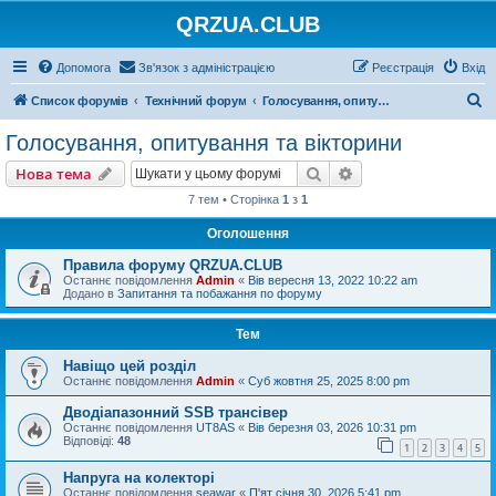
QRZUA.CLUB
Допомога
Зв'язок з адміністрацією
Реєстрація
Вхід
П
Список форумів
Технічний форум
Голосування, опитування та вікторини
о
Голосування, опитування та вікторини
ш
Пошук
Розширений пошу
Нова тема
у
7 тем • Сторінка
1
з
1
к
Оголошення
Правила форуму QRZUA.CLUB
Останнє повідомлення
Admin
«
Вів вересня 13, 2022 10:22 am
Додано в
Запитання та побажання по форуму
Тем
Навіщо цей розділ
Останнє повідомлення
Admin
«
Суб жовтня 25, 2025 8:00 pm
Дводіапазонний SSB трансівер
Останнє повідомлення
UT8AS
«
Вів березня 03, 2026 10:31 pm
Відповіді:
48
1
2
3
4
5
Напруга на колекторі
Останнє повідомлення
seawar
«
П'ят січня 30, 2026 5:41 pm