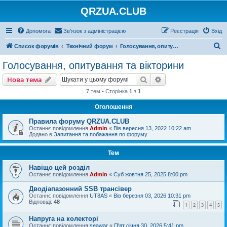
QRZUA.CLUB
Допомога
Зв'язок з адміністрацією
Реєстрація
Вхід
П
Список форумів
Технічний форум
Голосування, опитування та вікторини
о
Голосування, опитування та вікторини
ш
Пошук
Розширений пошу
Нова тема
у
7 тем • Сторінка
1
з
1
к
Оголошення
Правила форуму QRZUA.CLUB
Останнє повідомлення
Admin
«
Вів вересня 13, 2022 10:22 am
Додано в
Запитання та побажання по форуму
Тем
Навіщо цей розділ
Останнє повідомлення
Admin
«
Суб жовтня 25, 2025 8:00 pm
Дводіапазонний SSB трансівер
Останнє повідомлення
UT8AS
«
Вів березня 03, 2026 10:31 pm
Відповіді:
48
1
2
3
4
5
Напруга на колекторі
Останнє повідомлення
seawar
«
П'ят січня 30, 2026 5:41 pm