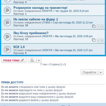
Відповіді:
4
Розрахунок каскаду на транзисторі
Останнє повідомлення
UR5FFR
«
Чет грудня 25, 2025 8:24 pm
Відповіді:
1
Не хватає кабелю на фідер :)
Останнє повідомлення
UT8AS
«
Сер листопада 26, 2025 11:13 am
Відповіді:
18
1
2
Яку бічну приймаємо?
Останнє повідомлення
UR5FFR
«
Вів листопада 25, 2025 4:09 pm
Відповіді:
13
1
2
КСХ 1.0
Останнє повідомлення
UR5FFR
«
Вів листопада 25, 2025 3:27 pm
Відповіді:
6
Нова тема
7 тем • Сторінка
1
з
1
Перейти
ПРАВА ДОСТУПУ
Ви
не можете
створювати нові теми у цьому форумі
Ви
не можете
відповідати на теми у цьому форумі
Ви
не можете
редагувати ваші повідомлення у цьому форумі
Ви
не можете
видаляти ваші повідомлення у цьому форумі
Ви
не можете
додавати файли у цьому форумі