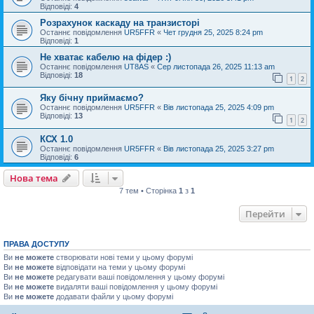
Відповіді:
4
Розрахунок каскаду на транзисторі
Останнє повідомлення
UR5FFR
«
Чет грудня 25, 2025 8:24 pm
Відповіді:
1
Не хватає кабелю на фідер :)
Останнє повідомлення
UT8AS
«
Сер листопада 26, 2025 11:13 am
Відповіді:
18
1
2
Яку бічну приймаємо?
Останнє повідомлення
UR5FFR
«
Вів листопада 25, 2025 4:09 pm
Відповіді:
13
1
2
КСХ 1.0
Останнє повідомлення
UR5FFR
«
Вів листопада 25, 2025 3:27 pm
Відповіді:
6
Нова тема
7 тем • Сторінка
1
з
1
Перейти
ПРАВА ДОСТУПУ
Ви
не можете
створювати нові теми у цьому форумі
Ви
не можете
відповідати на теми у цьому форумі
Ви
не можете
редагувати ваші повідомлення у цьому форумі
Ви
не можете
видаляти ваші повідомлення у цьому форумі
Ви
не можете
додавати файли у цьому форумі