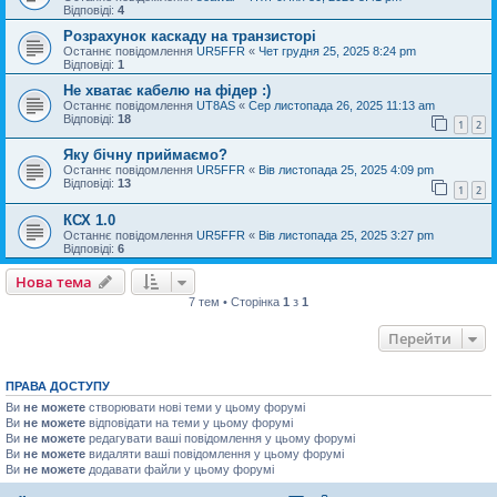
Відповіді:
4
Розрахунок каскаду на транзисторі
Останнє повідомлення
UR5FFR
«
Чет грудня 25, 2025 8:24 pm
Відповіді:
1
Не хватає кабелю на фідер :)
Останнє повідомлення
UT8AS
«
Сер листопада 26, 2025 11:13 am
Відповіді:
18
1
2
Яку бічну приймаємо?
Останнє повідомлення
UR5FFR
«
Вів листопада 25, 2025 4:09 pm
Відповіді:
13
1
2
КСХ 1.0
Останнє повідомлення
UR5FFR
«
Вів листопада 25, 2025 3:27 pm
Відповіді:
6
Нова тема
7 тем • Сторінка
1
з
1
Перейти
ПРАВА ДОСТУПУ
Ви
не можете
створювати нові теми у цьому форумі
Ви
не можете
відповідати на теми у цьому форумі
Ви
не можете
редагувати ваші повідомлення у цьому форумі
Ви
не можете
видаляти ваші повідомлення у цьому форумі
Ви
не можете
додавати файли у цьому форумі