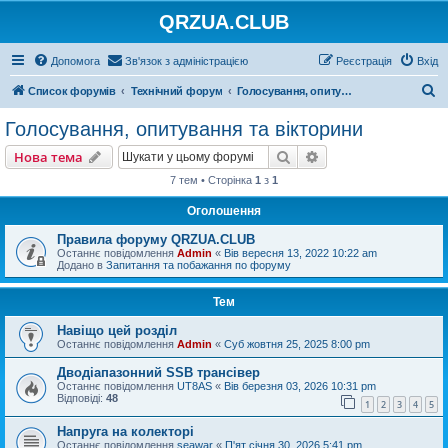
QRZUA.CLUB
Допомога
Зв'язок з адміністрацією
Реєстрація
Вхід
П
Список форумів
Технічний форум
Голосування, опитування та вікторини
о
Голосування, опитування та вікторини
ш
Пошук
Розширений пошу
Нова тема
у
7 тем • Сторінка
1
з
1
к
Оголошення
Правила форуму QRZUA.CLUB
Останнє повідомлення
Admin
«
Вів вересня 13, 2022 10:22 am
Додано в
Запитання та побажання по форуму
Тем
Навіщо цей розділ
Останнє повідомлення
Admin
«
Суб жовтня 25, 2025 8:00 pm
Дводіапазонний SSB трансівер
Останнє повідомлення
UT8AS
«
Вів березня 03, 2026 10:31 pm
Відповіді:
48
1
2
3
4
5
Напруга на колекторі
Останнє повідомлення
seawar
«
П'ят січня 30, 2026 5:41 pm