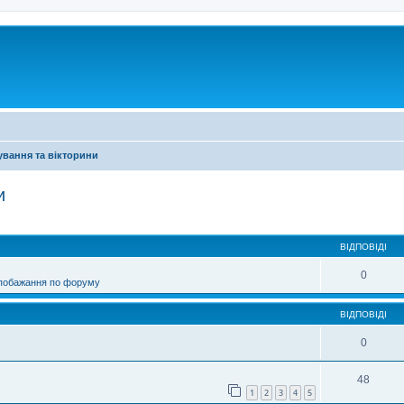
ування та вікторини
и
ирений пошук
ВІДПОВІДІ
0
 побажання по форуму
ВІДПОВІДІ
0
48
1
2
3
4
5