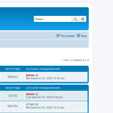
Пошук
Розширений по
Реєстрація
Вхід
7 тем • Сторінка
1
з
1
ПЕРЕГЛЯДИ
ОСТАННЄ ПОВІДОМЛЕННЯ
Admin
368613
Вів вересня 13, 2022 10:22 am
ПЕРЕГЛЯДИ
ОСТАННЄ ПОВІДОМЛЕННЯ
Admin
30756
Суб жовтня 25, 2025 8:00 pm
UT8AS
406764
Вів березня 03, 2026 10:31 pm