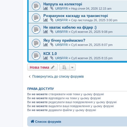
Напруга на колекторі
UR5FFR
»
Нед січня 04, 2026 12:15 am
Розрахунок каскаду на транзисторі
UR5FFR
»
Сер листопада 26, 2025 3:00 pm
Не хватає кабелю на фідер :)
UR5FFR
»
Суб жовтня 25, 2025 9:08 pm
Яку бічну приймаємо?
UR5FFR
»
Суб жовтня 25, 2025 8:07 pm
КСХ 1.0
UR5FFR
»
Суб жовтня 25, 2025 8:15 pm
Нова тема
Повернутись до списку форумів
ПРАВА ДОСТУПУ
Ви
не можете
створювати нові теми у цьому форумі
Ви
не можете
відповідати на теми у цьому форумі
Ви
не можете
редагувати ваші повідомлення у цьому форумі
Ви
не можете
видаляти ваші повідомлення у цьому форумі
Ви
не можете
додавати файли у цьому форумі
Список форумів