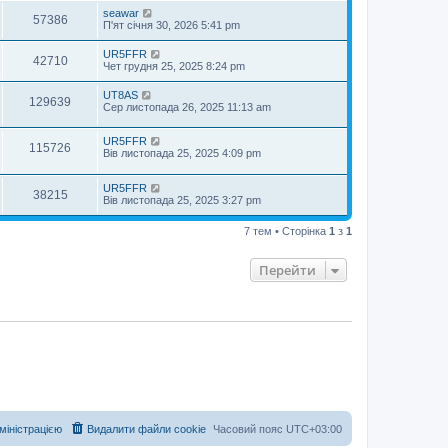
seawar
57386
П'ят січня 30, 2026 5:41 pm
UR5FFR
42710
Чет грудня 25, 2025 8:24 pm
UT8AS
129639
Сер листопада 26, 2025 11:13 am
UR5FFR
115726
Вів листопада 25, 2025 4:09 pm
UR5FFR
38215
Вів листопада 25, 2025 3:27 pm
7 тем • Сторінка
1
з
1
Перейти
дміністрацією
Видалити файли cookie
Часовий пояс
UTC+03:00