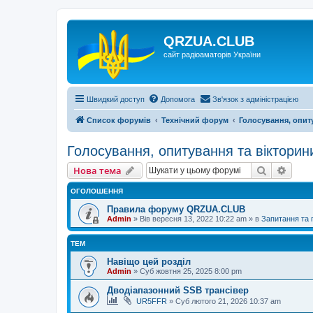
QRZUA.CLUB
сайт радіоаматорів України
Швидкий доступ
Допомога
Зв'язок з адміністрацією
Список форумів
Технічний форум
Голосування, опит
Голосування, опитування та вікторин
Пошук
Розш
Нова тема
ОГОЛОШЕННЯ
Правила форуму QRZUA.CLUB
Admin
»
Вів вересня 13, 2022 10:22 am
» в
Запитання та
ТЕМ
Навіщо цей розділ
Admin
»
Суб жовтня 25, 2025 8:00 pm
Дводіапазонний SSB трансівер
UR5FFR
»
Суб лютого 21, 2026 10:37 am