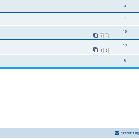
4
1
18
1
2
13
1
2
6
Зв'язок з а