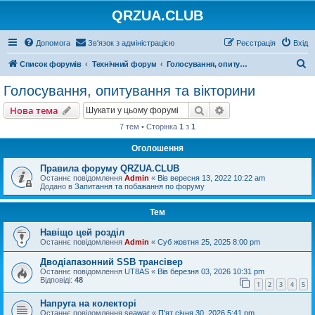
QRZUA.CLUB
Допомога
Зв'язок з адміністрацією
Реєстрація
Вхід
П
Список форумів
Технічний форум
Голосування, опитування та вікторини
о
Голосування, опитування та вікторини
ш
Пошук
Розширений пошу
Нова тема
у
7 тем • Сторінка
1
з
1
к
Оголошення
Правила форуму QRZUA.CLUB
Останнє повідомлення
Admin
«
Вів вересня 13, 2022 10:22 am
Додано в
Запитання та побажання по форуму
Тем
Навіщо цей розділ
Останнє повідомлення
Admin
«
Суб жовтня 25, 2025 8:00 pm
Дводіапазонний SSB трансівер
Останнє повідомлення
UT8AS
«
Вів березня 03, 2026 10:31 pm
Відповіді:
48
1
2
3
4
5
Напруга на колекторі
Останнє повідомлення
seawar
«
П'ят січня 30, 2026 5:41 pm