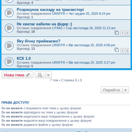
Відповіді:
4
Розрахунок каскаду на транзисторі
Останнє повідомлення
UR5FFR
«
Чет грудня 25, 2025 8:24 pm
Відповіді:
1
Не хватає кабелю на фідер :)
Останнє повідомлення
UT8AS
«
Сер листопада 26, 2025 11:13 am
Відповіді:
18
1
2
Яку бічну приймаємо?
Останнє повідомлення
UR5FFR
«
Вів листопада 25, 2025 4:09 pm
Відповіді:
13
1
2
КСХ 1.0
Останнє повідомлення
UR5FFR
«
Вів листопада 25, 2025 3:27 pm
Відповіді:
6
Нова тема
7 тем • Сторінка
1
з
1
Перейти
ПРАВА ДОСТУПУ
Ви
не можете
створювати нові теми у цьому форумі
Ви
не можете
відповідати на теми у цьому форумі
Ви
не можете
редагувати ваші повідомлення у цьому форумі
Ви
не можете
видаляти ваші повідомлення у цьому форумі
Ви
не можете
додавати файли у цьому форумі