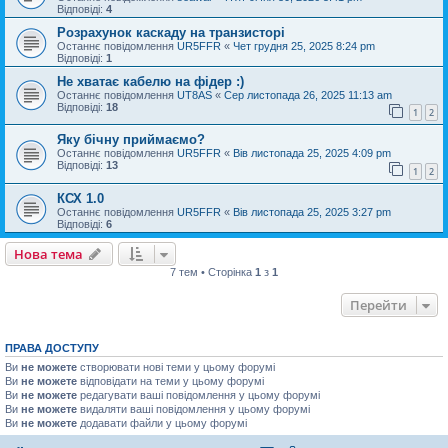
Відповіді:
4
Розрахунок каскаду на транзисторі
Останнє повідомлення
UR5FFR
«
Чет грудня 25, 2025 8:24 pm
Відповіді:
1
Не хватає кабелю на фідер :)
Останнє повідомлення
UT8AS
«
Сер листопада 26, 2025 11:13 am
Відповіді:
18
1
2
Яку бічну приймаємо?
Останнє повідомлення
UR5FFR
«
Вів листопада 25, 2025 4:09 pm
Відповіді:
13
1
2
КСХ 1.0
Останнє повідомлення
UR5FFR
«
Вів листопада 25, 2025 3:27 pm
Відповіді:
6
Нова тема
7 тем • Сторінка
1
з
1
Перейти
ПРАВА ДОСТУПУ
Ви
не можете
створювати нові теми у цьому форумі
Ви
не можете
відповідати на теми у цьому форумі
Ви
не можете
редагувати ваші повідомлення у цьому форумі
Ви
не можете
видаляти ваші повідомлення у цьому форумі
Ви
не можете
додавати файли у цьому форумі