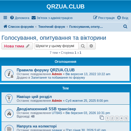
QRZUA.CLUB
Допомога
Зв'язок з адміністрацією
Реєстрація
Вхід
П
Список форумів
Технічний форум
Голосування, опитування та вікторини
о
Голосування, опитування та вікторини
ш
Пошук
Розширений пошу
Нова тема
у
7 тем • Сторінка
1
з
1
к
Оголошення
Правила форуму QRZUA.CLUB
Останнє повідомлення
Admin
«
Вів вересня 13, 2022 10:22 am
Додано в
Запитання та побажання по форуму
Тем
Навіщо цей розділ
Останнє повідомлення
Admin
«
Суб жовтня 25, 2025 8:00 pm
Дводіапазонний SSB трансівер
Останнє повідомлення
UT8AS
«
Вів березня 03, 2026 10:31 pm
Відповіді:
48
1
2
3
4
5
Напруга на колекторі
Останнє повідомлення
seawar
«
П'ят січня 30, 2026 5:41 pm