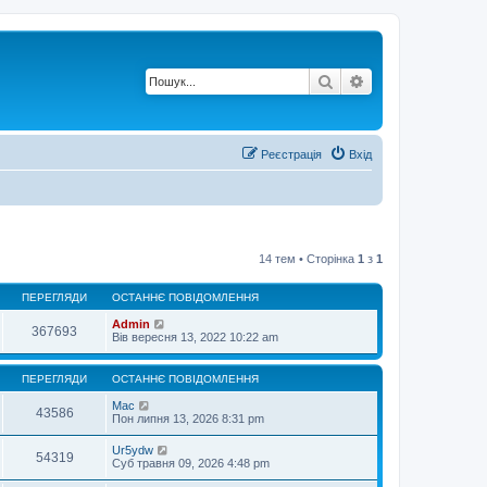
Пошук
Розширений по
Реєстрація
Вхід
14 тем • Сторінка
1
з
1
ПЕРЕГЛЯДИ
ОСТАННЄ ПОВІДОМЛЕННЯ
Admin
367693
Вів вересня 13, 2022 10:22 am
ПЕРЕГЛЯДИ
ОСТАННЄ ПОВІДОМЛЕННЯ
Mac
43586
Пон липня 13, 2026 8:31 pm
Ur5ydw
54319
Суб травня 09, 2026 4:48 pm