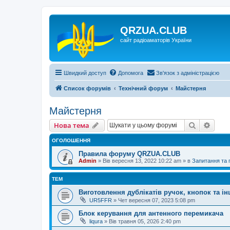
QRZUA.CLUB
сайт радіоаматорів України
Швидкий доступ
Допомога
Зв'язок з адміністрацією
Список форумів
Технічний форум
Майстерня
Майстерня
Пошук
Розш
Нова тема
ОГОЛОШЕННЯ
Правила форуму QRZUA.CLUB
Admin
»
Вів вересня 13, 2022 10:22 am
» в
Запитання та
ТЕМ
Виготовлення дублікатів ручок, кнопок та ін
UR5FFR
»
Чет вересня 07, 2023 5:08 pm
Блок керування для антенного перемикача
liqura
»
Вів травня 05, 2026 2:40 pm