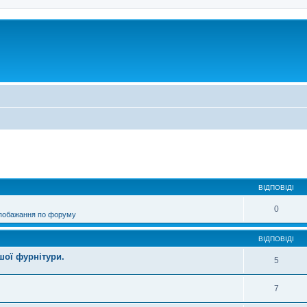
ирений пошук
ВІДПОВІДІ
0
 побажання по форуму
ВІДПОВІДІ
шої фурнітури.
5
7