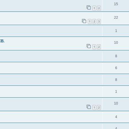
15
1
2
22
1
2
3
1
CB.
10
1
2
8
6
8
1
10
1
2
4
4