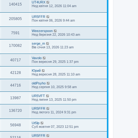
UT4URX
140415
Нед квітня 12, 2026 11:04 am
UR5FFR
205805
Пон квітня 06, 2026 9:44 am
Weezerspoon
7591
Нед березня 22, 2026 10:43 am
serge_m
170082
Вів січня 13, 2026 11:23 am
Vavolo
40717
Пон вересня 29, 2025 1:37 pm
Юрий
42128
Нед вересня 28, 2025 11:10 am
oldPsyho
44716
Нед серпня 10, 2025 9:58 am
UR5VFT
13987
Нед липня 13, 2025 11:50 pm
UR5FFR
136720
Нед лютого 11, 2024 9:31 pm
Ut5lp
56948
Суб жовтня 07, 2023 12:51 pm
UR5FFR
52116