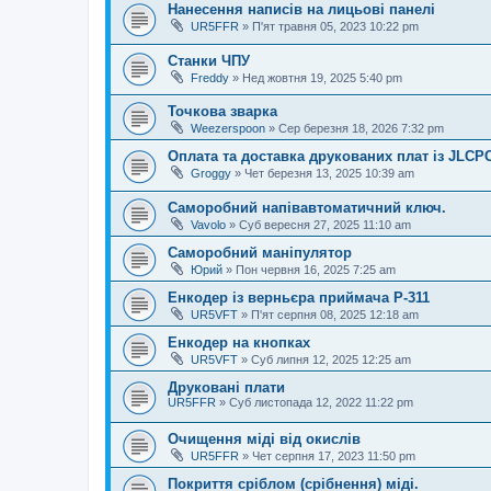
Нанесення написів на лицьові панелі
UR5FFR
»
П'ят травня 05, 2023 10:22 pm
Станки ЧПУ
Freddy
»
Нед жовтня 19, 2025 5:40 pm
Точкова зварка
Weezerspoon
»
Сер березня 18, 2026 7:32 pm
Оплата та доставка друкованих плат із JLCP
Groggy
»
Чет березня 13, 2025 10:39 am
Саморобний напівавтоматичний ключ.
Vavolo
»
Суб вересня 27, 2025 11:10 am
Саморобний маніпулятор
Юрий
»
Пон червня 16, 2025 7:25 am
Енкодер із верньєра приймача Р-311
UR5VFT
»
П'ят серпня 08, 2025 12:18 am
Енкодер на кнопках
UR5VFT
»
Суб липня 12, 2025 12:25 am
Друковані плати
UR5FFR
»
Суб листопада 12, 2022 11:22 pm
Очищення міді від окислів
UR5FFR
»
Чет серпня 17, 2023 11:50 pm
Покриття сріблом (срібнення) міді.