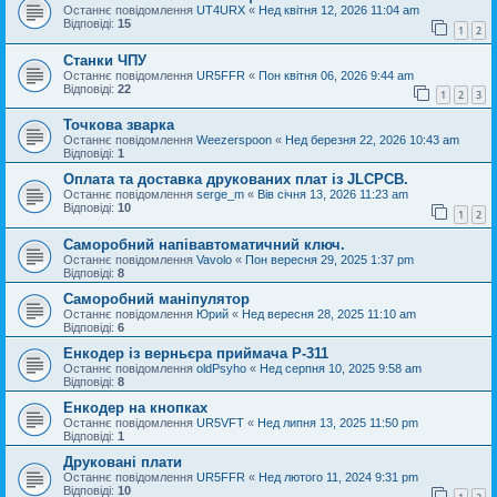
Останнє повідомлення
UT4URX
«
Нед квітня 12, 2026 11:04 am
Відповіді:
15
1
2
Станки ЧПУ
Останнє повідомлення
UR5FFR
«
Пон квітня 06, 2026 9:44 am
Відповіді:
22
1
2
3
Точкова зварка
Останнє повідомлення
Weezerspoon
«
Нед березня 22, 2026 10:43 am
Відповіді:
1
Оплата та доставка друкованих плат із JLCPCB.
Останнє повідомлення
serge_m
«
Вів січня 13, 2026 11:23 am
Відповіді:
10
1
2
Саморобний напівавтоматичний ключ.
Останнє повідомлення
Vavolo
«
Пон вересня 29, 2025 1:37 pm
Відповіді:
8
Саморобний маніпулятор
Останнє повідомлення
Юрий
«
Нед вересня 28, 2025 11:10 am
Відповіді:
6
Енкодер із верньєра приймача Р-311
Останнє повідомлення
oldPsyho
«
Нед серпня 10, 2025 9:58 am
Відповіді:
8
Енкодер на кнопках
Останнє повідомлення
UR5VFT
«
Нед липня 13, 2025 11:50 pm
Відповіді:
1
Друковані плати
Останнє повідомлення
UR5FFR
«
Нед лютого 11, 2024 9:31 pm
Відповіді:
10