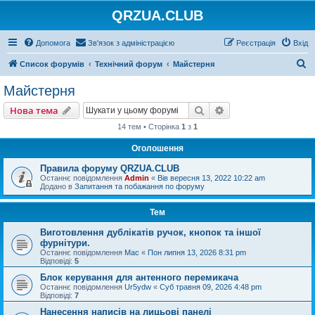
QRZUA.CLUB
Допомога
Зв'язок з адміністрацією
Реєстрація
Вхід
П
Список форумів
Технічний форум
Майстерня
о
Майстерня
ш
Пошук
Розширений пошу
Нова тема
у
14 тем • Сторінка
1
з
1
к
Оголошення
Правила форуму QRZUA.CLUB
Останнє повідомлення
Admin
«
Вів вересня 13, 2022 10:22 am
Додано в
Запитання та побажання по форуму
Тем
Виготовлення дублікатів ручок, кнопок та іншої
фурнітури.
Останнє повідомлення
Mac
«
Пон липня 13, 2026 8:31 pm
Відповіді:
5
Блок керування для антенного перемикача
Останнє повідомлення
Ur5ydw
«
Суб травня 09, 2026 4:48 pm
Відповіді:
7
Нанесення написів на лицьові панелі