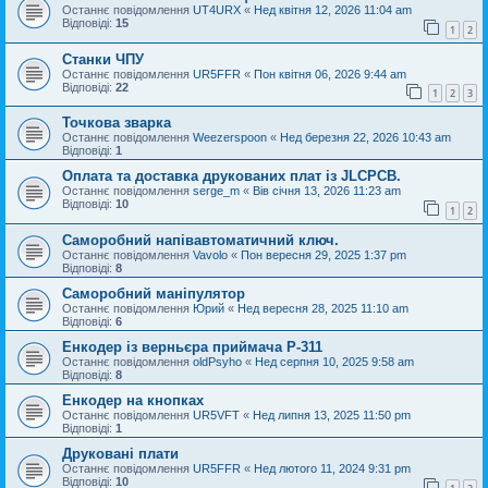
Останнє повідомлення
UT4URX
«
Нед квітня 12, 2026 11:04 am
Відповіді:
15
1
2
Станки ЧПУ
Останнє повідомлення
UR5FFR
«
Пон квітня 06, 2026 9:44 am
Відповіді:
22
1
2
3
Точкова зварка
Останнє повідомлення
Weezerspoon
«
Нед березня 22, 2026 10:43 am
Відповіді:
1
Оплата та доставка друкованих плат із JLCPCB.
Останнє повідомлення
serge_m
«
Вів січня 13, 2026 11:23 am
Відповіді:
10
1
2
Саморобний напівавтоматичний ключ.
Останнє повідомлення
Vavolo
«
Пон вересня 29, 2025 1:37 pm
Відповіді:
8
Саморобний маніпулятор
Останнє повідомлення
Юрий
«
Нед вересня 28, 2025 11:10 am
Відповіді:
6
Енкодер із верньєра приймача Р-311
Останнє повідомлення
oldPsyho
«
Нед серпня 10, 2025 9:58 am
Відповіді:
8
Енкодер на кнопках
Останнє повідомлення
UR5VFT
«
Нед липня 13, 2025 11:50 pm
Відповіді:
1
Друковані плати
Останнє повідомлення
UR5FFR
«
Нед лютого 11, 2024 9:31 pm
Відповіді:
10