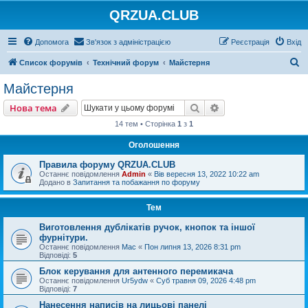
QRZUA.CLUB
Допомога
Зв'язок з адміністрацією
Реєстрація
Вхід
П
Список форумів
Технічний форум
Майстерня
о
Майстерня
ш
Пошук
Розширений пошу
Нова тема
у
14 тем • Сторінка
1
з
1
к
Оголошення
Правила форуму QRZUA.CLUB
Останнє повідомлення
Admin
«
Вів вересня 13, 2022 10:22 am
Додано в
Запитання та побажання по форуму
Тем
Виготовлення дублікатів ручок, кнопок та іншої
фурнітури.
Останнє повідомлення
Mac
«
Пон липня 13, 2026 8:31 pm
Відповіді:
5
Блок керування для антенного перемикача
Останнє повідомлення
Ur5ydw
«
Суб травня 09, 2026 4:48 pm
Відповіді:
7
Нанесення написів на лицьові панелі