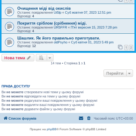
1
2
Очищення міді від окислів
Останнє повідомлення
Ut5lp
«
Суб жовтня 07, 2023 12:51 pm
Відповіді:
4
Покриття сріблом (срібнення) міді.
Останнє повідомлення
UR5FFR
«
П'ят вересня 15, 2023 7:28 pm
Відповіді:
4
Шашлик. Як його правильно приготувати.
Останнє повідомлення
oldPsyho
«
Суб квітня 01, 2023 5:49 pm
Відповіді:
12
1
2
Нова тема
14 тем • Сторінка
1
з
1
Перейти
ПРАВА ДОСТУПУ
Ви
не можете
створювати нові теми у цьому форумі
Ви
не можете
відповідати на теми у цьому форумі
Ви
не можете
редагувати ваші повідомлення у цьому форумі
Ви
не можете
видаляти ваші повідомлення у цьому форумі
Ви
не можете
додавати файли у цьому форумі
Список форумів
Часовий пояс
UTC+03:00
Працює на
phpBB
® Forum Software © phpBB Limited