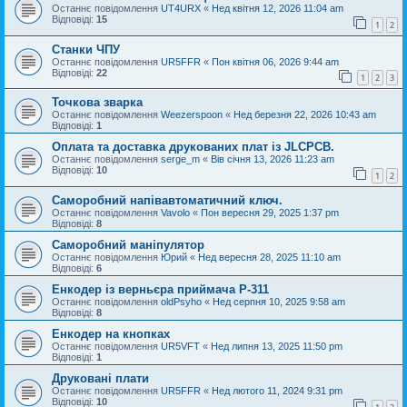
Останнє повідомлення
UT4URX
«
Нед квітня 12, 2026 11:04 am
Відповіді:
15
1
2
Станки ЧПУ
Останнє повідомлення
UR5FFR
«
Пон квітня 06, 2026 9:44 am
Відповіді:
22
1
2
3
Точкова зварка
Останнє повідомлення
Weezerspoon
«
Нед березня 22, 2026 10:43 am
Відповіді:
1
Оплата та доставка друкованих плат із JLCPCB.
Останнє повідомлення
serge_m
«
Вів січня 13, 2026 11:23 am
Відповіді:
10
1
2
Саморобний напівавтоматичний ключ.
Останнє повідомлення
Vavolo
«
Пон вересня 29, 2025 1:37 pm
Відповіді:
8
Саморобний маніпулятор
Останнє повідомлення
Юрий
«
Нед вересня 28, 2025 11:10 am
Відповіді:
6
Енкодер із верньєра приймача Р-311
Останнє повідомлення
oldPsyho
«
Нед серпня 10, 2025 9:58 am
Відповіді:
8
Енкодер на кнопках
Останнє повідомлення
UR5VFT
«
Нед липня 13, 2025 11:50 pm
Відповіді:
1
Друковані плати
Останнє повідомлення
UR5FFR
«
Нед лютого 11, 2024 9:31 pm
Відповіді:
10