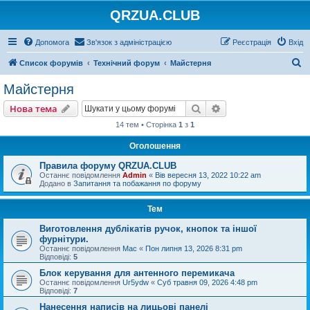
QRZUA.CLUB
Допомога
Зв'язок з адміністрацією
Реєстрація
Вхід
П
Список форумів
Технічний форум
Майстерня
о
Майстерня
ш
Пошук
Розширений пошу
Нова тема
у
14 тем • Сторінка
1
з
1
к
Оголошення
Правила форуму QRZUA.CLUB
Останнє повідомлення
Admin
«
Вів вересня 13, 2022 10:22 am
Додано в
Запитання та побажання по форуму
Тем
Виготовлення дублікатів ручок, кнопок та іншої
фурнітури.
Останнє повідомлення
Mac
«
Пон липня 13, 2026 8:31 pm
Відповіді:
5
Блок керування для антенного перемикача
Останнє повідомлення
Ur5ydw
«
Суб травня 09, 2026 4:48 pm
Відповіді:
7
Нанесення написів на лицьові панелі