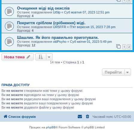
1
2
Очищення міді від окислів
Останнє повідомлення
Ut5lp
«
Суб жовтня 07, 2023 12:51 pm
Відповіді:
4
Покриття сріблом (срібнення) міді.
Останнє повідомлення
UR5FFR
«
П'ят вересня 15, 2023 7:28 pm
Відповіді:
4
Шашлик. Як його правильно приготувати.
Останнє повідомлення
oldPsyho
«
Суб квітня 01, 2023 5:49 pm
Відповіді:
12
1
2
Нова тема
14 тем • Сторінка
1
з
1
Перейти
ПРАВА ДОСТУПУ
Ви
не можете
створювати нові теми у цьому форумі
Ви
не можете
відповідати на теми у цьому форумі
Ви
не можете
редагувати ваші повідомлення у цьому форумі
Ви
не можете
видаляти ваші повідомлення у цьому форумі
Ви
не можете
додавати файли у цьому форумі
Список форумів
Часовий пояс
UTC+03:00
Працює на
phpBB
® Forum Software © phpBB Limited