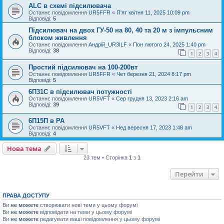
ALC в схемі підсилювача
Останнє повідомлення
UR5FFR
«
П'ят квітня 11, 2025 10:09 pm
Відповіді:
5
Підсилювач на двох ГУ-50 на 80, 40 та 20 м з імпульсним
блоком живлення
Останнє повідомлення
Андрій_UR3ILF
«
Пон лютого 24, 2025 1:40 pm
Відповіді:
38
1
2
3
4
Простий підсилювач на 100-200вт
Останнє повідомлення
UR5FFR
«
Чет березня 21, 2024 8:17 pm
Відповіді:
5
6П31С в підсилювач потужності
Останнє повідомлення
UR5VFT
«
Сер грудня 13, 2023 2:16 am
Відповіді:
39
1
2
3
4
6П15П в PA
Останнє повідомлення
UR5VFT
«
Нед вересня 17, 2023 1:48 am
Відповіді:
4
Нова тема
23 тем • Сторінка
1
з
1
Перейти
ПРАВА ДОСТУПУ
Ви
не можете
створювати нові теми у цьому форумі
Ви
не можете
відповідати на теми у цьому форумі
Ви
не можете
редагувати ваші повідомлення у цьому форумі