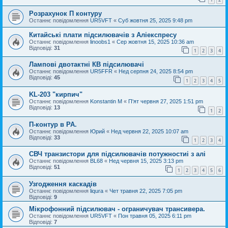
Розрахунок П контуру
Останнє повідомлення
UR5VFT
«
Суб жовтня 25, 2025 9:48 pm
Китайські плати підсилювачів з Аліекспресу
Останнє повідомлення
linoobs1
«
Сер жовтня 15, 2025 10:36 am
Відповіді:
31
1
2
3
4
Лампові двотактні КВ підсилювачі
Останнє повідомлення
UR5FFR
«
Нед серпня 24, 2025 8:54 pm
Відповіді:
45
1
2
3
4
5
KL-203 "кирпич"
Останнє повідомлення
Konstantin M
«
П'ят червня 27, 2025 1:51 pm
Відповіді:
13
1
2
П-контур в РА.
Останнє повідомлення
Юрий
«
Нед червня 22, 2025 10:07 am
Відповіді:
33
1
2
3
4
СВЧ транзистори для підсилювачів потужностиі з алі
Останнє повідомлення
BL68
«
Нед червня 15, 2025 3:13 pm
Відповіді:
51
1
2
3
4
5
6
Узгодження каскадів
Останнє повідомлення
liqura
«
Чет травня 22, 2025 7:05 pm
Відповіді:
9
Мікрофонний підсилювач - ограничувач трансивера.
Останнє повідомлення
UR5VFT
«
Пон травня 05, 2025 6:11 pm
Відповіді:
7