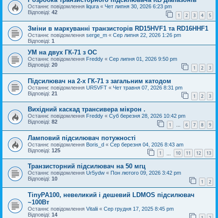
Останнє повідомлення
liqura
«
Чет липня 30, 2026 6:23 pm
Відповіді:
42
1
2
3
4
5
Зміни в маркуванні транзисторів RD15HVF1 та RD16HHF1
Останнє повідомлення
serge_m
«
Сер липня 22, 2026 1:26 pm
Відповіді:
1
УМ на двух ГК-71 з ОС
Останнє повідомлення
Freddy
«
Сер липня 01, 2026 9:50 pm
Відповіді:
20
1
2
3
Підсилювач на 2-х ГК-71 з загальним катодом
Останнє повідомлення
UR5VFT
«
Чет травня 07, 2026 8:31 pm
Відповіді:
21
1
2
3
Вихідний каскад трансивера мікрон .
Останнє повідомлення
Freddy
«
Суб березня 28, 2026 10:42 pm
Відповіді:
82
1
6
7
8
9
…
Ламповий підсилювач потужності
Останнє повідомлення
Boris_d
«
Сер березня 04, 2026 8:43 am
Відповіді:
125
1
10
11
12
13
…
Транзисторний підсилювач на 50 мгц
Останнє повідомлення
Ur5ydw
«
Пон лютого 09, 2026 3:42 pm
Відповіді:
10
1
2
TinyPA100, невеликий і дешевий LDMOS підсилювач
~100Вт
Останнє повідомлення
Vitalii
«
Сер грудня 17, 2025 8:45 pm
Відповіді:
14
1
2