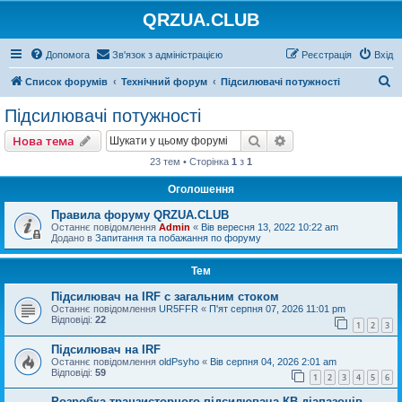
QRZUA.CLUB
Допомога
Зв'язок з адміністрацією
Реєстрація
Вхід
П
Список форумів
Технічний форум
Підсилювачі потужності
о
Підсилювачі потужності
ш
Пошук
Розширений пошу
Нова тема
у
23 тем • Сторінка
1
з
1
к
Оголошення
Правила форуму QRZUA.CLUB
Останнє повідомлення
Admin
«
Вів вересня 13, 2022 10:22 am
Додано в
Запитання та побажання по форуму
Тем
Підсилювач на IRF с загальним стоком
Останнє повідомлення
UR5FFR
«
П'ят серпня 07, 2026 11:01 pm
Відповіді:
22
1
2
3
Підсилювач на IRF
Останнє повідомлення
oldPsyho
«
Вів серпня 04, 2026 2:01 am
Відповіді:
59
1
2
3
4
5
6
Розробка транзисторного підсилювача КВ діапазонів