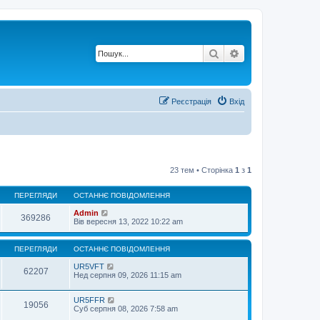
Пошук
Розширений по
Реєстрація
Вхід
23 тем • Сторінка
1
з
1
ПЕРЕГЛЯДИ
ОСТАННЄ ПОВІДОМЛЕННЯ
Admin
369286
Вів вересня 13, 2022 10:22 am
ПЕРЕГЛЯДИ
ОСТАННЄ ПОВІДОМЛЕННЯ
UR5VFT
62207
Нед серпня 09, 2026 11:15 am
UR5FFR
19056
Суб серпня 08, 2026 7:58 am