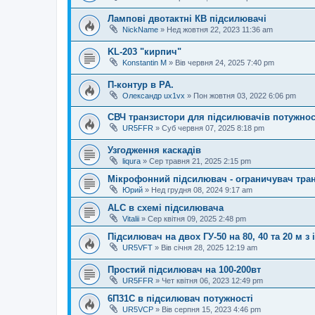
Лампові двотактні КВ підсилювачі
NickName
»
Нед жовтня 22, 2023 11:36 am
KL-203 "кирпич"
Konstantin M
»
Вів червня 24, 2025 7:40 pm
П-контур в РА.
Олександр ux1vx
»
Пон жовтня 03, 2022 6:06 pm
СВЧ транзистори для підсилювачів потужност
UR5FFR
»
Суб червня 07, 2025 8:18 pm
Узгодження каскадів
liqura
»
Сер травня 21, 2025 2:15 pm
Мікрофонний підсилювач - ограничувач тра
Юрий
»
Нед грудня 08, 2024 9:17 am
ALC в схемі підсилювача
Vitalii
»
Сер квітня 09, 2025 2:48 pm
Підсилювач на двох ГУ-50 на 80, 40 та 20 м
UR5VFT
»
Вів січня 28, 2025 12:19 am
Простий підсилювач на 100-200вт
UR5FFR
»
Чет квітня 06, 2023 12:49 pm
6П31С в підсилювач потужності
UR5VCP
»
Вів серпня 15, 2023 4:46 pm