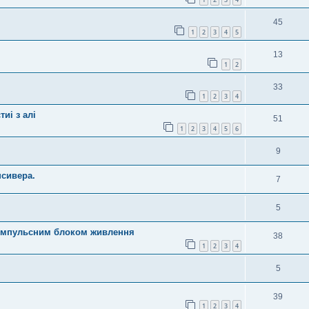
45
1
2
3
4
5
13
1
2
33
1
2
3
4
иі з алі
51
1
2
3
4
5
6
9
нсивера.
7
5
 з імпульсним блоком живлення
38
1
2
3
4
5
39
1
2
3
4