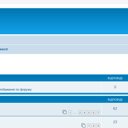
ності
ирений пошук
ВІДПОВІДІ
0
 побажання по форуму
ВІДПОВІДІ
62
1
3
4
5
6
7
…
23
1
2
3