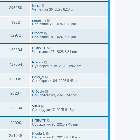
liqura
295159
Чет липня 30, 2026 6:23 pm
serge_m
3932
Сер липня 22, 2026 1:26 pm
Freddy
82972
Сер липня 01, 2026 9:50 pm
UR5VFT
139884
Чет травня 07, 2026 8:31 pm
Freddy
727654
Суб березня 28, 2026 10:42 pm
Boris_d
1039381
Сер березня 04, 2026 8:43 am
Ur5ydw
28267
Пон лютого 09, 2026 3:42 pm
Vitalii
152534
Сер грудня 17, 2025 8:45 pm
UR5VFT
28399
Суб жовтня 25, 2025 9:48 pm
linoobs1
251048
Сер жовтня 15, 2025 10:36 am