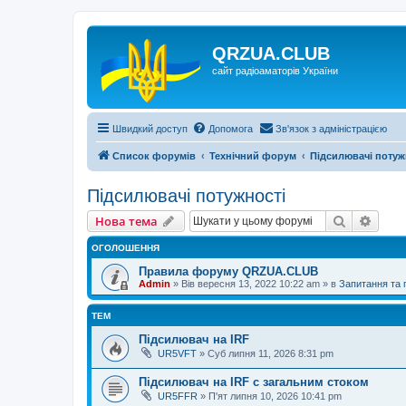
QRZUA.CLUB
сайт радіоаматорів України
Швидкий доступ
Допомога
Зв'язок з адміністрацією
Список форумів
Технічний форум
Підсилювачі потуж
Підсилювачі потужності
Пошук
Розш
Нова тема
ОГОЛОШЕННЯ
Правила форуму QRZUA.CLUB
Admin
»
Вів вересня 13, 2022 10:22 am
» в
Запитання та
ТЕМ
Підсилювач на IRF
UR5VFT
»
Суб липня 11, 2026 8:31 pm
Підсилювач на IRF с загальним стоком
UR5FFR
»
П'ят липня 10, 2026 10:41 pm