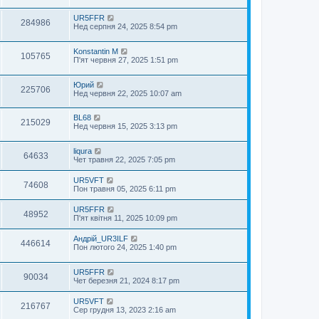
UR5FFR
284986
Нед серпня 24, 2025 8:54 pm
Konstantin M
105765
П'ят червня 27, 2025 1:51 pm
Юрий
225706
Нед червня 22, 2025 10:07 am
BL68
215029
Нед червня 15, 2025 3:13 pm
liqura
64633
Чет травня 22, 2025 7:05 pm
UR5VFT
74608
Пон травня 05, 2025 6:11 pm
UR5FFR
48952
П'ят квітня 11, 2025 10:09 pm
Андрій_UR3ILF
446614
Пон лютого 24, 2025 1:40 pm
UR5FFR
90034
Чет березня 21, 2024 8:17 pm
UR5VFT
216767
Сер грудня 13, 2023 2:16 am