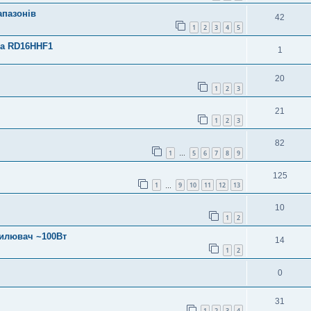
апазонів
42
1
2
3
4
5
та RD16HHF1
1
20
1
2
3
21
1
2
3
82
1
5
6
7
8
9
…
125
1
9
10
11
12
13
…
10
1
2
силювач ~100Вт
14
1
2
0
31
1
2
3
4