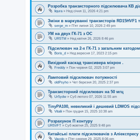
Розробка транзисторного підсилювача КВ ді
liqura
»
Нед січня 11, 2026 4:21 pm
Зміни в маркуванні транзисторів RD15HVF1 
serge_m
»
П'ят липня 10, 2026 2:49 pm
УМ на двух ГК-71 з ОС
UR5TM
»
Нед квітня 26, 2026 8:46 pm
Підсилювач на 2-х ГК-71 з загальним катодом
Boris_d
»
Нед вересня 17, 2023 2:15 pm
Вихідний каскад трансивера мікрон .
Freddy
»
Пон червня 02, 2025 3:07 pm
Ламповий підсилювач потужності
oldPsyho
»
Чет березня 20, 2025 2:37 pm
Транзисторний підсилювач на 50 мгц
Ur5ydw
»
Суб лютого 07, 2026 11:55 am
TinyPA100, невеликий і дешевий LDMOS під
Vitalii
»
Пон грудня 15, 2025 10:38 am
Розрахунок П контуру
UR5VFT
»
Суб жовтня 25, 2025 9:48 pm
Китайські плати підсилювачів з Аліекспресу
Vavolo
»
П'ят серпня 29, 2025 8:06 pm