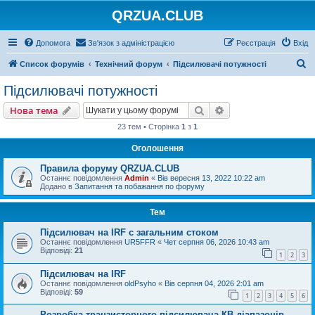
QRZUA.CLUB
Допомога
Зв'язок з адміністрацією
Реєстрація
Вхід
П
Список форумів
Технічний форум
Підсилювачі потужності
о
Підсилювачі потужності
ш
Пошук
Розширений пошу
Нова тема
у
23 тем • Сторінка
1
з
1
к
Оголошення
Правила форуму QRZUA.CLUB
Останнє повідомлення
Admin
«
Вів вересня 13, 2022 10:22 am
Додано в
Запитання та побажання по форуму
Тем
Підсилювач на IRF с загальним стоком
Останнє повідомлення
UR5FFR
«
Чет серпня 06, 2026 10:43 am
Відповіді:
21
1
2
3
Підсилювач на IRF
Останнє повідомлення
oldPsyho
«
Вів серпня 04, 2026 2:01 am
Відповіді:
59
1
2
3
4
5
6
Розробка транзисторного підсилювача КВ діапазонів