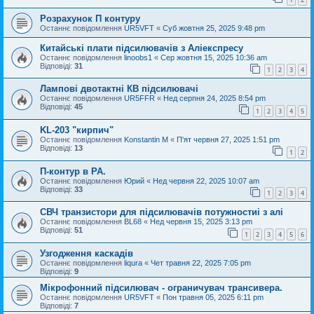
Розрахунок П контуру
Останнє повідомлення
UR5VFT
«
Суб жовтня 25, 2025 9:48 pm
Китайські плати підсилювачів з Аліекспресу
Останнє повідомлення
linoobs1
«
Сер жовтня 15, 2025 10:36 am
Відповіді:
31
1
2
3
4
Лампові двотактні КВ підсилювачі
Останнє повідомлення
UR5FFR
«
Нед серпня 24, 2025 8:54 pm
Відповіді:
45
1
2
3
4
5
KL-203 "кирпич"
Останнє повідомлення
Konstantin M
«
П'ят червня 27, 2025 1:51 pm
Відповіді:
13
1
2
П-контур в РА.
Останнє повідомлення
Юрий
«
Нед червня 22, 2025 10:07 am
Відповіді:
33
1
2
3
4
СВЧ транзистори для підсилювачів потужностиі з алі
Останнє повідомлення
BL68
«
Нед червня 15, 2025 3:13 pm
Відповіді:
51
1
2
3
4
5
6
Узгодження каскадів
Останнє повідомлення
liqura
«
Чет травня 22, 2025 7:05 pm
Відповіді:
9
Мікрофонний підсилювач - ограничувач трансивера.
Останнє повідомлення
UR5VFT
«
Пон травня 05, 2025 6:11 pm
Відповіді:
7