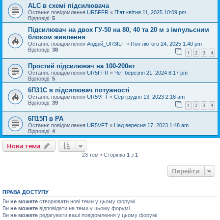
ALC в схемі підсилювача
Останнє повідомлення
UR5FFR
«
П'ят квітня 11, 2025 10:09 pm
Відповіді:
5
Підсилювач на двох ГУ-50 на 80, 40 та 20 м з імпульсним
блоком живлення
Останнє повідомлення
Андрій_UR3ILF
«
Пон лютого 24, 2025 1:40 pm
Відповіді:
38
1
2
3
4
Простий підсилювач на 100-200вт
Останнє повідомлення
UR5FFR
«
Чет березня 21, 2024 8:17 pm
Відповіді:
5
6П31С в підсилювач потужності
Останнє повідомлення
UR5VFT
«
Сер грудня 13, 2023 2:16 am
Відповіді:
39
1
2
3
4
6П15П в PA
Останнє повідомлення
UR5VFT
«
Нед вересня 17, 2023 1:48 am
Відповіді:
4
Нова тема
23 тем • Сторінка
1
з
1
Перейти
ПРАВА ДОСТУПУ
Ви
не можете
створювати нові теми у цьому форумі
Ви
не можете
відповідати на теми у цьому форумі
Ви
не можете
редагувати ваші повідомлення у цьому форумі