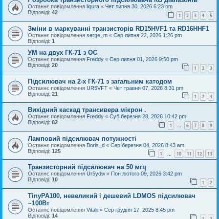
Останнє повідомлення
liqura
«
Чет липня 30, 2026 6:23 pm
Відповіді:
42
1
2
3
4
5
Зміни в маркуванні транзисторів RD15HVF1 та RD16HHF1
Останнє повідомлення
serge_m
«
Сер липня 22, 2026 1:26 pm
Відповіді:
1
УМ на двух ГК-71 з ОС
Останнє повідомлення
Freddy
«
Сер липня 01, 2026 9:50 pm
Відповіді:
20
1
2
3
Підсилювач на 2-х ГК-71 з загальним катодом
Останнє повідомлення
UR5VFT
«
Чет травня 07, 2026 8:31 pm
Відповіді:
21
1
2
3
Вихідний каскад трансивера мікрон .
Останнє повідомлення
Freddy
«
Суб березня 28, 2026 10:42 pm
Відповіді:
82
1
6
7
8
9
…
Ламповий підсилювач потужності
Останнє повідомлення
Boris_d
«
Сер березня 04, 2026 8:43 am
Відповіді:
125
1
10
11
12
13
…
Транзисторний підсилювач на 50 мгц
Останнє повідомлення
Ur5ydw
«
Пон лютого 09, 2026 3:42 pm
Відповіді:
10
1
2
TinyPA100, невеликий і дешевий LDMOS підсилювач
~100Вт
Останнє повідомлення
Vitalii
«
Сер грудня 17, 2025 8:45 pm
Відповіді:
14
1
2