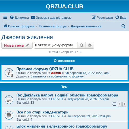
QRZUA.CLUB
Допомога
Зв'язок з адміністрацією
Реєстрація
Вхід
П
Список форумів
Технічний форум
Джерела живлення
о
Джерела живлення
ш
Пошук
Розширений пошу
Нова тема
у
11 тем • Сторінка
1
з
1
к
Оголошення
Правила форуму QRZUA.CLUB
Останнє повідомлення
Admin
«
Вів вересня 13, 2022 10:22 am
Додано в
Запитання та побажання по форуму
Тем
Re: Декілька напруг з однієї обмотки трансформатора
Останнє повідомлення
UR5VFT
«
Нед червня 28, 2026 5:53 pm
Відповіді:
13
1
2
Все про старі конденсатори
Останнє повідомлення
UR5VFT
«
Пон вересня 29, 2025 3:34 pm
Відповіді:
4
Блок живлення з електронного трансформатору