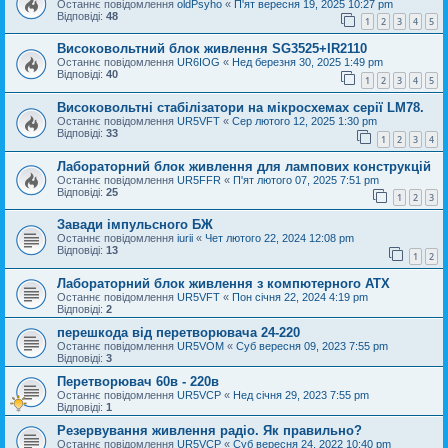
Останнє повідомлення
oldPsyho
«
П'ят вересня 19, 2025 10:27 pm
Відповіді:
48
1
2
3
4
5
Високовольтний блок живлення SG3525+IR2110
Останнє повідомлення
UR6IOG
«
Нед березня 30, 2025 1:49 pm
Відповіді:
40
1
2
3
4
5
Високовольтні стабілізатори на мікросхемах серії LM78.
Останнє повідомлення
UR5VFT
«
Сер лютого 12, 2025 1:30 pm
Відповіді:
33
1
2
3
4
Лабораторний блок живлення для лампових конструкцій
Останнє повідомлення
UR5FFR
«
П'ят лютого 07, 2025 7:51 pm
Відповіді:
25
1
2
3
Завади імпульсного БЖ
Останнє повідомлення
iurii
«
Чет лютого 22, 2024 12:08 pm
Відповіді:
13
1
2
Лабораторний блок живлення з компютерного АТХ
Останнє повідомлення
UR5VFT
«
Пон січня 22, 2024 4:19 pm
Відповіді:
2
перешкода від перетворювача 24-220
Останнє повідомлення
UR5VOM
«
Суб вересня 09, 2023 7:55 pm
Відповіді:
3
Перетворювач 60в - 220в
Останнє повідомлення
UR5VCP
«
Нед січня 29, 2023 7:55 pm
Відповіді:
1
Резервування живлення радіо. Як правильно?
Останнє повідомлення
UR5VCP
«
Суб вересня 24, 2022 10:40 pm