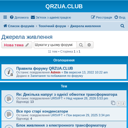
QRZUA.CLUB
Допомога
Зв'язок з адміністрацією
Реєстрація
Вхід
П
Список форумів
Технічний форум
Джерела живлення
о
Джерела живлення
ш
Пошук
Розширений пошу
Нова тема
у
11 тем • Сторінка
1
з
1
к
Оголошення
Правила форуму QRZUA.CLUB
Останнє повідомлення
Admin
«
Вів вересня 13, 2022 10:22 am
Додано в
Запитання та побажання по форуму
Тем
Re: Декілька напруг з однієї обмотки трансформатора
Останнє повідомлення
UR5VFT
«
Нед червня 28, 2026 5:53 pm
Відповіді:
13
1
2
Все про старі конденсатори
Останнє повідомлення
UR5VFT
«
Пон вересня 29, 2025 3:34 pm
Відповіді:
4
Блок живлення з електронного трансформатору