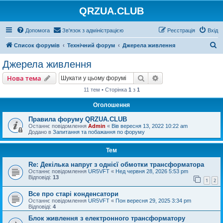
QRZUA.CLUB
Допомога
Зв'язок з адміністрацією
Реєстрація
Вхід
П
Список форумів
Технічний форум
Джерела живлення
о
Джерела живлення
ш
Пошук
Розширений пошу
Нова тема
у
11 тем • Сторінка
1
з
1
к
Оголошення
Правила форуму QRZUA.CLUB
Останнє повідомлення
Admin
«
Вів вересня 13, 2022 10:22 am
Додано в
Запитання та побажання по форуму
Тем
Re: Декілька напруг з однієї обмотки трансформатора
Останнє повідомлення
UR5VFT
«
Нед червня 28, 2026 5:53 pm
Відповіді:
13
1
2
Все про старі конденсатори
Останнє повідомлення
UR5VFT
«
Пон вересня 29, 2025 3:34 pm
Відповіді:
4
Блок живлення з електронного трансформатору