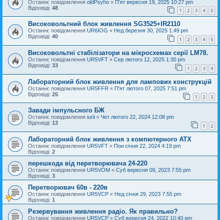
Останнє повідомлення
oldPsyho
«
П'ят вересня 19, 2025 10:27 pm
Відповіді:
48
1
2
3
4
5
Високовольтний блок живлення SG3525+IR2110
Останнє повідомлення
UR6IOG
«
Нед березня 30, 2025 1:49 pm
Відповіді:
40
1
2
3
4
5
Високовольтні стабілізатори на мікросхемах серії LM78.
Останнє повідомлення
UR5VFT
«
Сер лютого 12, 2025 1:30 pm
Відповіді:
33
1
2
3
4
Лабораторний блок живлення для лампових конструкцій
Останнє повідомлення
UR5FFR
«
П'ят лютого 07, 2025 7:51 pm
Відповіді:
25
1
2
3
Завади імпульсного БЖ
Останнє повідомлення
iurii
«
Чет лютого 22, 2024 12:08 pm
Відповіді:
13
1
2
Лабораторний блок живлення з компютерного АТХ
Останнє повідомлення
UR5VFT
«
Пон січня 22, 2024 4:19 pm
Відповіді:
2
перешкода від перетворювача 24-220
Останнє повідомлення
UR5VOM
«
Суб вересня 09, 2023 7:55 pm
Відповіді:
3
Перетворювач 60в - 220в
Останнє повідомлення
UR5VCP
«
Нед січня 29, 2023 7:55 pm
Відповіді:
1
Резервування живлення радіо. Як правильно?
Останнє повідомлення
UR5VCP
«
Суб вересня 24, 2022 10:40 pm