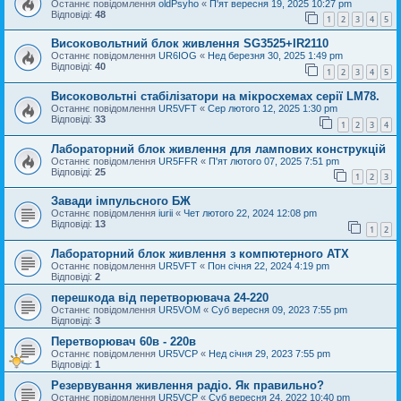
Останнє повідомлення
oldPsyho
«
П'ят вересня 19, 2025 10:27 pm
Відповіді:
48
1
2
3
4
5
Високовольтний блок живлення SG3525+IR2110
Останнє повідомлення
UR6IOG
«
Нед березня 30, 2025 1:49 pm
Відповіді:
40
1
2
3
4
5
Високовольтні стабілізатори на мікросхемах серії LM78.
Останнє повідомлення
UR5VFT
«
Сер лютого 12, 2025 1:30 pm
Відповіді:
33
1
2
3
4
Лабораторний блок живлення для лампових конструкцій
Останнє повідомлення
UR5FFR
«
П'ят лютого 07, 2025 7:51 pm
Відповіді:
25
1
2
3
Завади імпульсного БЖ
Останнє повідомлення
iurii
«
Чет лютого 22, 2024 12:08 pm
Відповіді:
13
1
2
Лабораторний блок живлення з компютерного АТХ
Останнє повідомлення
UR5VFT
«
Пон січня 22, 2024 4:19 pm
Відповіді:
2
перешкода від перетворювача 24-220
Останнє повідомлення
UR5VOM
«
Суб вересня 09, 2023 7:55 pm
Відповіді:
3
Перетворювач 60в - 220в
Останнє повідомлення
UR5VCP
«
Нед січня 29, 2023 7:55 pm
Відповіді:
1
Резервування живлення радіо. Як правильно?
Останнє повідомлення
UR5VCP
«
Суб вересня 24, 2022 10:40 pm