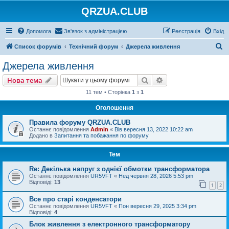
QRZUA.CLUB
Допомога
Зв'язок з адміністрацією
Реєстрація
Вхід
П
Список форумів
Технічний форум
Джерела живлення
о
Джерела живлення
ш
Пошук
Розширений пошу
Нова тема
у
11 тем • Сторінка
1
з
1
к
Оголошення
Правила форуму QRZUA.CLUB
Останнє повідомлення
Admin
«
Вів вересня 13, 2022 10:22 am
Додано в
Запитання та побажання по форуму
Тем
Re: Декілька напруг з однієї обмотки трансформатора
Останнє повідомлення
UR5VFT
«
Нед червня 28, 2026 5:53 pm
Відповіді:
13
1
2
Все про старі конденсатори
Останнє повідомлення
UR5VFT
«
Пон вересня 29, 2025 3:34 pm
Відповіді:
4
Блок живлення з електронного трансформатору