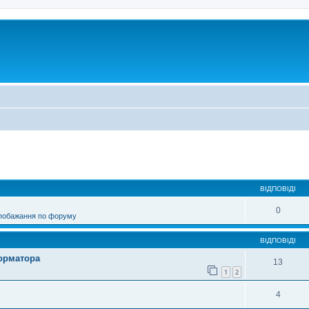
ирений пошук
ВІДПОВІДІ
0
 побажання по форуму
ВІДПОВІДІ
форматора
13
1
2
4