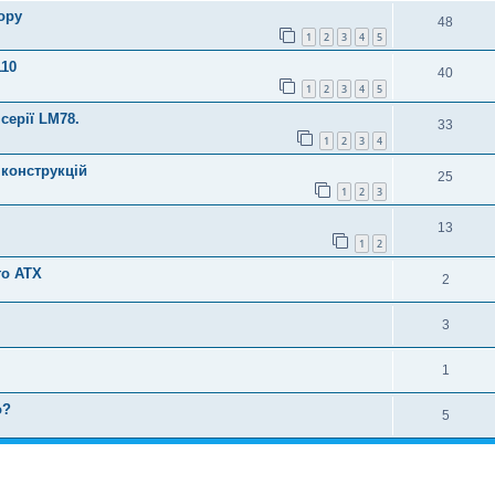
ору
48
1
2
3
4
5
110
40
1
2
3
4
5
серії LM78.
33
1
2
3
4
конструкцій
25
1
2
3
13
1
2
го АТХ
2
3
1
о?
5