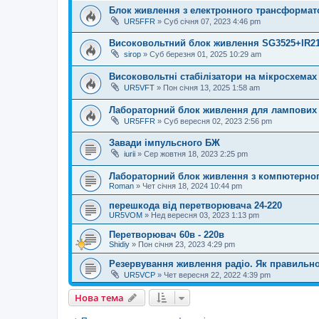
Блок живлення з електронного трансформат
UR5FFR
»
Суб січня 07, 2023 4:46 pm
Високовольтний блок живлення SG3525+IR2
sirop
»
Суб березня 01, 2025 10:29 am
Високовольтні стабілізатори на мікросхемах 
UR5VFT
»
Пон січня 13, 2025 1:58 am
Лабораторний блок живлення для лампових 
UR5FFR
»
Суб вересня 02, 2023 2:56 pm
Завади імпульсного БЖ
iurii
»
Сер жовтня 18, 2023 2:25 pm
Лабораторний блок живлення з компютерно
Roman
»
Чет січня 18, 2024 10:44 pm
перешкода від перетворювача 24-220
UR5VOM
»
Нед вересня 03, 2023 1:13 pm
Перетворювач 60в - 220в
Shidiy
»
Пон січня 23, 2023 4:29 pm
Резервування живлення радіо. Як правильн
UR5VCP
»
Чет вересня 22, 2022 4:39 pm
Нова тема