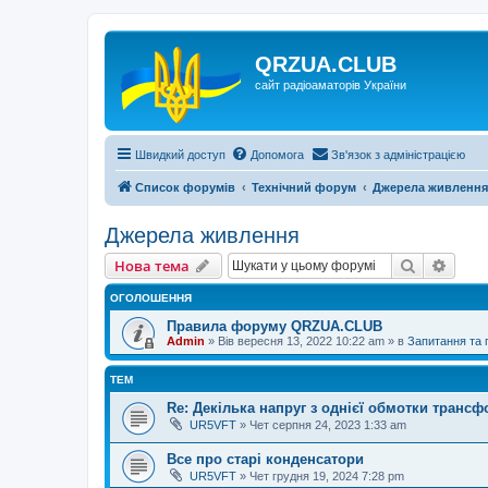
QRZUA.CLUB
сайт радіоаматорів України
Швидкий доступ
Допомога
Зв'язок з адміністрацією
Список форумів
Технічний форум
Джерела живлення
Джерела живлення
Пошук
Розш
Нова тема
ОГОЛОШЕННЯ
Правила форуму QRZUA.CLUB
Admin
»
Вів вересня 13, 2022 10:22 am
» в
Запитання та
ТЕМ
Re: Декілька напруг з однієї обмотки транс
UR5VFT
»
Чет серпня 24, 2023 1:33 am
Все про старі конденсатори
UR5VFT
»
Чет грудня 19, 2024 7:28 pm