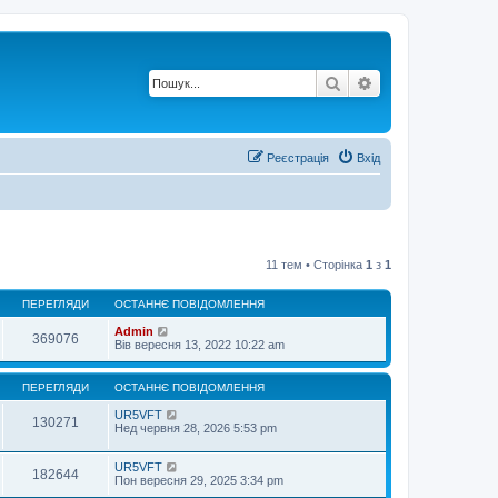
Пошук
Розширений по
Реєстрація
Вхід
11 тем • Сторінка
1
з
1
ПЕРЕГЛЯДИ
ОСТАННЄ ПОВІДОМЛЕННЯ
Admin
369076
Вів вересня 13, 2022 10:22 am
ПЕРЕГЛЯДИ
ОСТАННЄ ПОВІДОМЛЕННЯ
UR5VFT
130271
Нед червня 28, 2026 5:53 pm
UR5VFT
182644
Пон вересня 29, 2025 3:34 pm