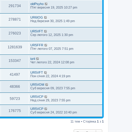
oldPsyho
291734
П'ят вересня 19, 2025 10:27 pm
UR6IOG
278871
Нед березня 30, 2025 1:49 pm
UR5VFT
276023
Сер лютого 12, 2025 1:30 pm
UR5FFR
1281639
П'ят лютого 07, 2025 7:51 pm
iurii
153347
Чет лютого 22, 2024 12:08 pm
UR5VFT
41497
Пон січня 22, 2024 4:19 pm
UR5VOM
48366
Суб вересня 09, 2023 7:55 pm
UR5VCP
59723
Нед січня 29, 2023 7:55 pm
UR5VCP
176775
Суб вересня 24, 2022 10:40 pm
11 тем • Сторінка
1
з
1