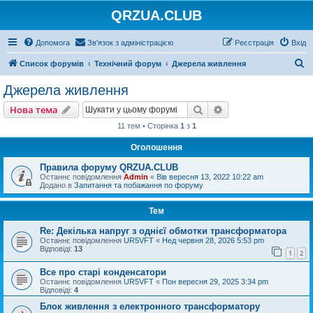
QRZUA.CLUB
Допомога
Зв'язок з адміністрацією
Реєстрація
Вхід
П
Список форумів
Технічний форум
Джерела живлення
о
Джерела живлення
ш
Пошук
Розширений пошу
Нова тема
у
11 тем • Сторінка
1
з
1
к
Оголошення
Правила форуму QRZUA.CLUB
Останнє повідомлення
Admin
«
Вів вересня 13, 2022 10:22 am
Додано в
Запитання та побажання по форуму
Тем
Re: Декілька напруг з однієї обмотки трансформатора
Останнє повідомлення
UR5VFT
«
Нед червня 28, 2026 5:53 pm
Відповіді:
13
1
2
Все про старі конденсатори
Останнє повідомлення
UR5VFT
«
Пон вересня 29, 2025 3:34 pm
Відповіді:
4
Блок живлення з електронного трансформатору