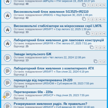
Останнє повідомлення
oldPsyho
«
П'ят вересня 19, 2025 10:27 pm
Відповіді:
48
1
2
3
4
5
Високовольтний блок живлення SG3525+IR2110
Останнє повідомлення
UR6IOG
«
Нед березня 30, 2025 1:49 pm
Відповіді:
40
1
2
3
4
5
Високовольтні стабілізатори на мікросхемах серії LM78.
Останнє повідомлення
UR5VFT
«
Сер лютого 12, 2025 1:30 pm
Відповіді:
33
1
2
3
4
Лабораторний блок живлення для лампових конструкцій
Останнє повідомлення
UR5FFR
«
П'ят лютого 07, 2025 7:51 pm
Відповіді:
25
1
2
3
Завади імпульсного БЖ
Останнє повідомлення
iurii
«
Чет лютого 22, 2024 12:08 pm
Відповіді:
13
1
2
Лабораторний блок живлення з компютерного АТХ
Останнє повідомлення
UR5VFT
«
Пон січня 22, 2024 4:19 pm
Відповіді:
2
перешкода від перетворювача 24-220
Останнє повідомлення
UR5VOM
«
Суб вересня 09, 2023 7:55 pm
Відповіді:
3
Перетворювач 60в - 220в
Останнє повідомлення
UR5VCP
«
Нед січня 29, 2023 7:55 pm
Відповіді:
1
Резервування живлення радіо. Як правильно?
Останнє повідомлення
UR5VCP
«
Суб вересня 24, 2022 10:40 pm