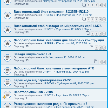
Останнє повідомлення
oldPsyho
«
П'ят вересня 19, 2025 10:27 pm
Відповіді:
48
1
2
3
4
5
Високовольтний блок живлення SG3525+IR2110
Останнє повідомлення
UR6IOG
«
Нед березня 30, 2025 1:49 pm
Відповіді:
40
1
2
3
4
5
Високовольтні стабілізатори на мікросхемах серії LM78.
Останнє повідомлення
UR5VFT
«
Сер лютого 12, 2025 1:30 pm
Відповіді:
33
1
2
3
4
Лабораторний блок живлення для лампових конструкцій
Останнє повідомлення
UR5FFR
«
П'ят лютого 07, 2025 7:51 pm
Відповіді:
25
1
2
3
Завади імпульсного БЖ
Останнє повідомлення
iurii
«
Чет лютого 22, 2024 12:08 pm
Відповіді:
13
1
2
Лабораторний блок живлення з компютерного АТХ
Останнє повідомлення
UR5VFT
«
Пон січня 22, 2024 4:19 pm
Відповіді:
2
перешкода від перетворювача 24-220
Останнє повідомлення
UR5VOM
«
Суб вересня 09, 2023 7:55 pm
Відповіді:
3
Перетворювач 60в - 220в
Останнє повідомлення
UR5VCP
«
Нед січня 29, 2023 7:55 pm
Відповіді:
1
Резервування живлення радіо. Як правильно?
Останнє повідомлення
UR5VCP
«
Суб вересня 24, 2022 10:40 pm