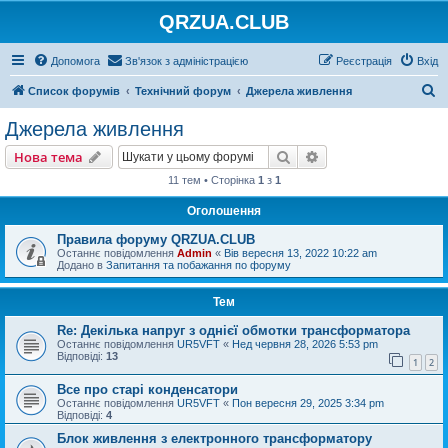
QRZUA.CLUB
Допомога
Зв'язок з адміністрацією
Реєстрація
Вхід
П
Список форумів
Технічний форум
Джерела живлення
о
Джерела живлення
ш
Пошук
Розширений пошу
Нова тема
у
11 тем • Сторінка
1
з
1
к
Оголошення
Правила форуму QRZUA.CLUB
Останнє повідомлення
Admin
«
Вів вересня 13, 2022 10:22 am
Додано в
Запитання та побажання по форуму
Тем
Re: Декілька напруг з однієї обмотки трансформатора
Останнє повідомлення
UR5VFT
«
Нед червня 28, 2026 5:53 pm
Відповіді:
13
1
2
Все про старі конденсатори
Останнє повідомлення
UR5VFT
«
Пон вересня 29, 2025 3:34 pm
Відповіді:
4
Блок живлення з електронного трансформатору