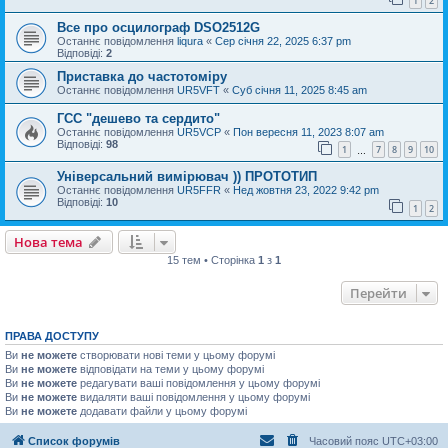
1
2
Все про осцилограф DSO2512G
Останнє повідомлення
liqura
«
Сер січня 22, 2025 6:37 pm
Відповіді:
2
Приставка до частотоміру
Останнє повідомлення
UR5VFT
«
Суб січня 11, 2025 8:45 am
ГСС "дешево та сердито"
Останнє повідомлення
UR5VCP
«
Пон вересня 11, 2023 8:07 am
Відповіді:
98
1
7
8
9
10
…
Універсальний вимірювач )) ПРОТОТИП
Останнє повідомлення
UR5FFR
«
Нед жовтня 23, 2022 9:42 pm
Відповіді:
10
1
2
Нова тема
15 тем • Сторінка
1
з
1
Перейти
ПРАВА ДОСТУПУ
Ви
не можете
створювати нові теми у цьому форумі
Ви
не можете
відповідати на теми у цьому форумі
Ви
не можете
редагувати ваші повідомлення у цьому форумі
Ви
не можете
видаляти ваші повідомлення у цьому форумі
Ви
не можете
додавати файли у цьому форумі
Список форумів
Часовий пояс
UTC+03:00