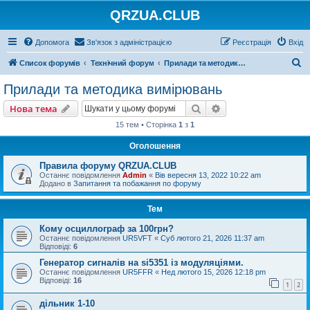
QRZUA.CLUB
Допомога
Зв'язок з адміністрацією
Реєстрація
Вхід
П
Список форумів
Технічний форум
Прилади та методика вимірювань
о
Прилади та методика вимірювань
ш
Пошук
Розширений пошу
Нова тема
у
15 тем • Сторінка
1
з
1
к
Оголошення
Правила форуму QRZUA.CLUB
Останнє повідомлення
Admin
«
Вів вересня 13, 2022 10:22 am
Додано в
Запитання та побажання по форуму
Тем
Кому осциллограф за 100грн?
Останнє повідомлення
UR5VFT
«
Суб лютого 21, 2026 11:37 am
Відповіді:
6
Генератор сигналів на si5351 із модуляціями.
Останнє повідомлення
UR5FFR
«
Нед лютого 15, 2026 12:18 pm
Відповіді:
16
1
2
дільник 1-10