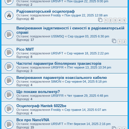
Останнє повідомлення
UR5VFT
«
Пон грудня 22, 2025 9:00 pm
Відповіді:
2
Радіоаматорський осцилограф
Останнє повідомлення
Freddy
«
Пон грудня 22, 2025 12:08 am
Відповіді:
40
1
2
3
4
5
Вимірювання індуктивності і ємності в радіоаматорській
справі
Останнє повідомлення
US5MSQ
«
Сер грудня 03, 2025 6:30 pm
Відповіді:
17
1
2
Pico NWT
Останнє повідомлення
UR5VFT
«
Сер червня 18, 2025 2:22 pm
Відповіді:
8
Частотні параметри біполярних транзисторів
Останнє повідомлення
UR5FFR
«
П'ят червня 13, 2025 10:34 pm
Відповіді:
3
Вимірювання параметрів коаксіального кабелю
Останнє повідомлення
SIMON
«
Сер червня 04, 2025 8:18 pm
Відповіді:
4
Що покаже вольтметр?
Останнє повідомлення
UR5FFR
«
Чет травня 29, 2025 4:48 pm
Відповіді:
4
Осцилограф Hantek 6022be
Останнє повідомлення
Freddy
«
Сер травня 14, 2025 6:07 am
Відповіді:
4
Все про NanoVNA
Останнє повідомлення
UR5VFT
«
П'ят березня 14, 2025 2:16 pm
Відповіді:
15