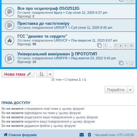
1
2
Все про осцилограф DSO2512G
Останнє повідомлення
liqura
«
Сер січня 22, 2025 6:37 pm
Відповіді:
2
Приставка до частотоміру
Останнє повідомлення
UR5VFT
«
Суб січня 11, 2025 8:45 am
ГСС "дешево та сердито"
Останнє повідомлення
UR5VCP
«
Пон вересня 11, 2023 8:07 am
Відповіді:
98
1
7
8
9
10
…
Універсальний вимірювач )) ПРОТОТИП
Останнє повідомлення
UR5FFR
«
Нед жовтня 23, 2022 9:42 pm
Відповіді:
10
1
2
Нова тема
15 тем • Сторінка
1
з
1
Перейти
ПРАВА ДОСТУПУ
Ви
не можете
створювати нові теми у цьому форумі
Ви
не можете
відповідати на теми у цьому форумі
Ви
не можете
редагувати ваші повідомлення у цьому форумі
Ви
не можете
видаляти ваші повідомлення у цьому форумі
Ви
не можете
додавати файли у цьому форумі
Список форумів
Часовий пояс
UTC+03:00