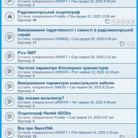
Останнє повідомлення
UR5VFT
«
Пон грудня 22, 2025 9:00 pm
Відповіді:
2
Радіоаматорський осцилограф
Останнє повідомлення
Freddy
«
Пон грудня 22, 2025 12:08 am
Відповіді:
40
1
2
3
4
5
Вимірювання індуктивності і ємності в радіоаматорській
справі
Останнє повідомлення
US5MSQ
«
Сер грудня 03, 2025 6:30 pm
Відповіді:
17
1
2
Pico NWT
Останнє повідомлення
UR5VFT
«
Сер червня 18, 2025 2:22 pm
Відповіді:
8
Частотні параметри біполярних транзисторів
Останнє повідомлення
UR5FFR
«
П'ят червня 13, 2025 10:34 pm
Відповіді:
3
Вимірювання параметрів коаксіального кабелю
Останнє повідомлення
SIMON
«
Сер червня 04, 2025 8:18 pm
Відповіді:
4
Що покаже вольтметр?
Останнє повідомлення
UR5FFR
«
Чет травня 29, 2025 4:48 pm
Відповіді:
4
Осцилограф Hantek 6022be
Останнє повідомлення
Freddy
«
Сер травня 14, 2025 6:07 am
Відповіді:
4
Все про NanoVNA
Останнє повідомлення
UR5VFT
«
П'ят березня 14, 2025 2:16 pm
Відповіді:
15