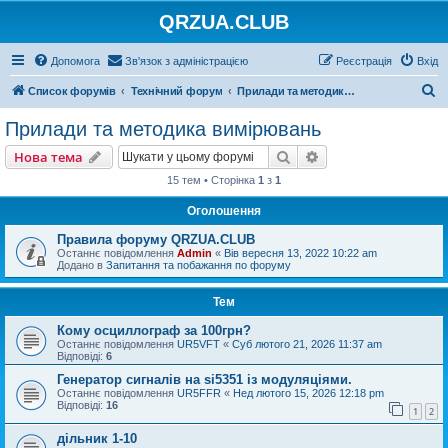
QRZUA.CLUB
Допомога
Зв'язок з адміністрацією
Реєстрація
Вхід
П
Список форумів
Технічний форум
Прилади та методика вимірювань
о
Прилади та методика вимірювань
ш
Пошук
Розширений пошу
Нова тема
у
15 тем • Сторінка
1
з
1
к
Оголошення
Правила форуму QRZUA.CLUB
Останнє повідомлення
Admin
«
Вів вересня 13, 2022 10:22 am
Додано в
Запитання та побажання по форуму
Тем
Кому осциллограф за 100грн?
Останнє повідомлення
UR5VFT
«
Суб лютого 21, 2026 11:37 am
Відповіді:
6
Генератор сигналів на si5351 із модуляціями.
Останнє повідомлення
UR5FFR
«
Нед лютого 15, 2026 12:18 pm
Відповіді:
16
1
2
дільник 1-10