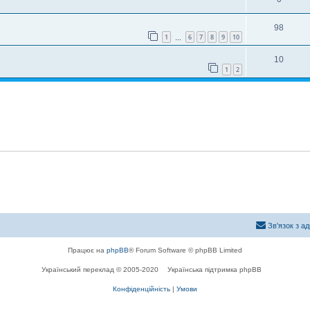
98
1
6
7
8
9
10
…
10
1
2
Зв'язок з а
Працює на
phpBB
® Forum Software © phpBB Limited
Український переклад © 2005-2020
Українська підтримка phpBB
Конфіденційність
|
Умови