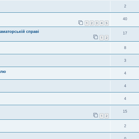
2
40
1
2
3
4
5
оаматорській справі
17
1
2
8
3
елю
4
4
4
15
1
2
2
0