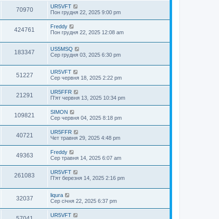
UR5VFT
70970
Пон грудня 22, 2025 9:00 pm
Freddy
424761
Пон грудня 22, 2025 12:08 am
US5MSQ
183347
Сер грудня 03, 2025 6:30 pm
UR5VFT
51227
Сер червня 18, 2025 2:22 pm
UR5FFR
21291
П'ят червня 13, 2025 10:34 pm
SIMON
109821
Сер червня 04, 2025 8:18 pm
UR5FFR
40721
Чет травня 29, 2025 4:48 pm
Freddy
49363
Сер травня 14, 2025 6:07 am
UR5VFT
261083
П'ят березня 14, 2025 2:16 pm
liqura
32037
Сер січня 22, 2025 6:37 pm
UR5VFT
57041