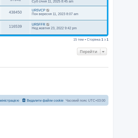
Суб січня 11, 2025 8:45 am
UR5VCP
438450
Пон вересня 11, 2023 8:07 am
UR5FFR
116539
Нед жовтня 23, 2022 9:42 pm
15 тем • Сторінка
1
з
1
Перейти
дміністрацією
Видалити файли cookie
Часовий пояс
UTC+03:00