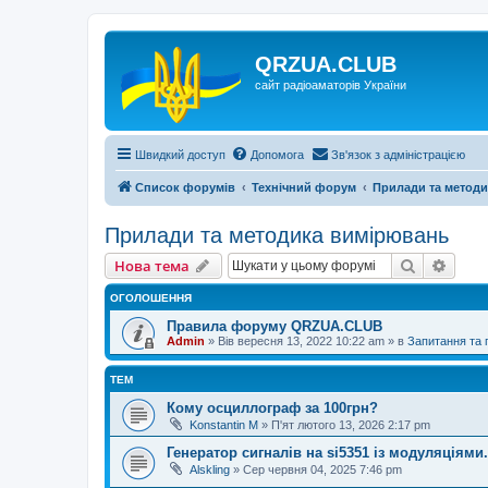
QRZUA.CLUB
сайт радіоаматорів України
Швидкий доступ
Допомога
Зв'язок з адміністрацією
Список форумів
Технічний форум
Прилади та метод
Прилади та методика вимірювань
Пошук
Розш
Нова тема
ОГОЛОШЕННЯ
Правила форуму QRZUA.CLUB
Admin
»
Вів вересня 13, 2022 10:22 am
» в
Запитання та
ТЕМ
Кому осциллограф за 100грн?
Konstantin M
»
П'ят лютого 13, 2026 2:17 pm
Генератор сигналів на si5351 із модуляціями.
Alskling
»
Сер червня 04, 2025 7:46 pm