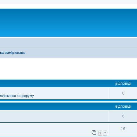
ика вимірювань
ирений пошук
ВІДПОВІДІ
0
 побажання по форуму
ВІДПОВІДІ
6
16
1
2