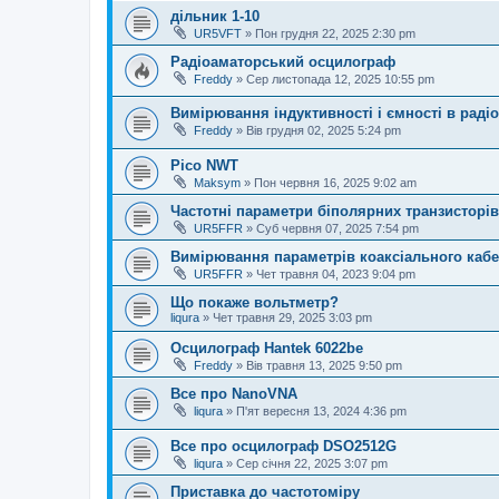
дільник 1-10
UR5VFT
»
Пон грудня 22, 2025 2:30 pm
Радіоаматорський осцилограф
Freddy
»
Сер листопада 12, 2025 10:55 pm
Вимірювання індуктивності і ємності в раді
Freddy
»
Вів грудня 02, 2025 5:24 pm
Pico NWT
Maksym
»
Пон червня 16, 2025 9:02 am
Частотні параметри біполярних транзисторів
UR5FFR
»
Суб червня 07, 2025 7:54 pm
Вимірювання параметрів коаксіального каб
UR5FFR
»
Чет травня 04, 2023 9:04 pm
Що покаже вольтметр?
liqura
»
Чет травня 29, 2025 3:03 pm
Осцилограф Hantek 6022be
Freddy
»
Вів травня 13, 2025 9:50 pm
Все про NanoVNA
liqura
»
П'ят вересня 13, 2024 4:36 pm
Все про осцилограф DSO2512G
liqura
»
Сер січня 22, 2025 3:07 pm
Приставка до частотоміру