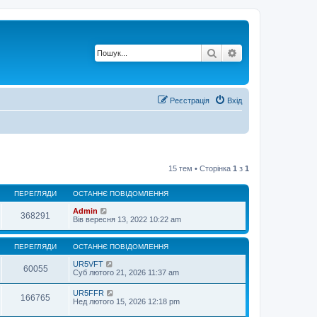
Пошук
Розширений по
Реєстрація
Вхід
15 тем • Сторінка
1
з
1
ПЕРЕГЛЯДИ
ОСТАННЄ ПОВІДОМЛЕННЯ
Admin
368291
Вів вересня 13, 2022 10:22 am
ПЕРЕГЛЯДИ
ОСТАННЄ ПОВІДОМЛЕННЯ
UR5VFT
60055
Суб лютого 21, 2026 11:37 am
UR5FFR
166765
Нед лютого 15, 2026 12:18 pm