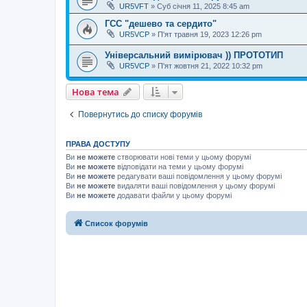
UR5VFT
»
Суб січня 11, 2025 8:45 am
ГСС "дешево та сердито"
UR5VCP
»
П'ят травня 19, 2023 12:26 pm
Універсальний вимірювач )) ПРОТОТИП
UR5VCP
»
П'ят жовтня 21, 2022 10:32 pm
Нова тема
Повернутись до списку форумів
ПРАВА ДОСТУПУ
Ви
не можете
створювати нові теми у цьому форумі
Ви
не можете
відповідати на теми у цьому форумі
Ви
не можете
редагувати ваші повідомлення у цьому форумі
Ви
не можете
видаляти ваші повідомлення у цьому форумі
Ви
не можете
додавати файли у цьому форумі
Список форумів