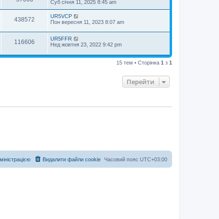
Суб січня 11, 2025 8:45 am
UR5VCP
438572
Пон вересня 11, 2023 8:07 am
UR5FFR
116606
Нед жовтня 23, 2022 9:42 pm
15 тем • Сторінка
1
з
1
Перейти
дміністрацією
Видалити файли cookie
Часовий пояс
UTC+03:00