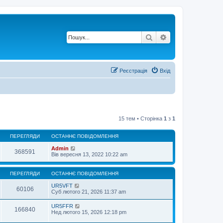
Пошук
Розширений по
Реєстрація
Вхід
15 тем • Сторінка
1
з
1
ПЕРЕГЛЯДИ
ОСТАННЄ ПОВІДОМЛЕННЯ
Admin
368591
Вів вересня 13, 2022 10:22 am
ПЕРЕГЛЯДИ
ОСТАННЄ ПОВІДОМЛЕННЯ
UR5VFT
60106
Суб лютого 21, 2026 11:37 am
UR5FFR
166840
Нед лютого 15, 2026 12:18 pm