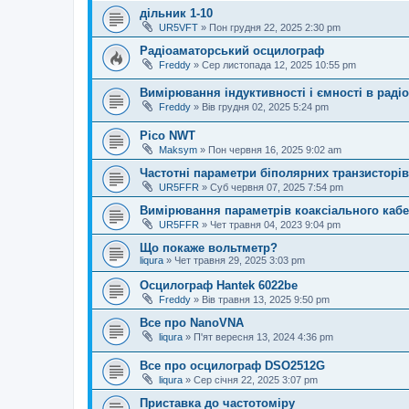
дільник 1-10
UR5VFT
»
Пон грудня 22, 2025 2:30 pm
Радіоаматорський осцилограф
Freddy
»
Сер листопада 12, 2025 10:55 pm
Вимірювання індуктивності і ємності в раді
Freddy
»
Вів грудня 02, 2025 5:24 pm
Pico NWT
Maksym
»
Пон червня 16, 2025 9:02 am
Частотні параметри біполярних транзисторів
UR5FFR
»
Суб червня 07, 2025 7:54 pm
Вимірювання параметрів коаксіального каб
UR5FFR
»
Чет травня 04, 2023 9:04 pm
Що покаже вольтметр?
liqura
»
Чет травня 29, 2025 3:03 pm
Осцилограф Hantek 6022be
Freddy
»
Вів травня 13, 2025 9:50 pm
Все про NanoVNA
liqura
»
П'ят вересня 13, 2024 4:36 pm
Все про осцилограф DSO2512G
liqura
»
Сер січня 22, 2025 3:07 pm
Приставка до частотоміру