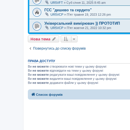
UR5VFT
»
Суб січня 11, 2025 8:45 am
ГСС "дешево та сердито"
UR5VCP
»
П'ят травня 19, 2023 12:26 pm
Універсальний вимірювач )) ПРОТОТИП
UR5VCP
»
П'ят жовтня 21, 2022 10:32 pm
Нова тема
Повернутись до списку форумів
ПРАВА ДОСТУПУ
Ви
не можете
створювати нові теми у цьому форумі
Ви
не можете
відповідати на теми у цьому форумі
Ви
не можете
редагувати ваші повідомлення у цьому форумі
Ви
не можете
видаляти ваші повідомлення у цьому форумі
Ви
не можете
додавати файли у цьому форумі
Список форумів