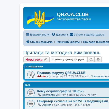
QRZUA.CLUB
сайт радіоаматорів України
Швидкий доступ
Допомога
Зв'язок з адміністрацією
Список форумів
Технічний форум
Прилади та метод
Прилади та методика вимірювань
Пошук
Розш
Нова тема
ОГОЛОШЕННЯ
Правила форуму QRZUA.CLUB
Admin
»
Вів вересня 13, 2022 10:22 am
» в
Запитання та
ТЕМ
Кому осциллограф за 100грн?
Konstantin M
»
П'ят лютого 13, 2026 2:17 pm
Генератор сигналів на si5351 із модуляціями.
Alskling
»
Сер червня 04, 2025 7:46 pm