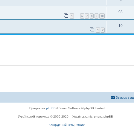
98
1
6
7
8
9
10
…
10
1
2
Зв'язок з а
Працює на
phpBB
® Forum Software © phpBB Limited
Український переклад © 2005-2020
Українська підтримка phpBB
Конфіденційність
|
Умови