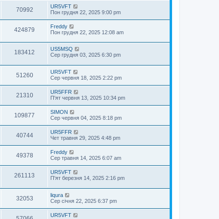
UR5VFT
70992
Пон грудня 22, 2025 9:00 pm
Freddy
424879
Пон грудня 22, 2025 12:08 am
US5MSQ
183412
Сер грудня 03, 2025 6:30 pm
UR5VFT
51260
Сер червня 18, 2025 2:22 pm
UR5FFR
21310
П'ят червня 13, 2025 10:34 pm
SIMON
109877
Сер червня 04, 2025 8:18 pm
UR5FFR
40744
Чет травня 29, 2025 4:48 pm
Freddy
49378
Сер травня 14, 2025 6:07 am
UR5VFT
261113
П'ят березня 14, 2025 2:16 pm
liqura
32053
Сер січня 22, 2025 6:37 pm
UR5VFT
57066