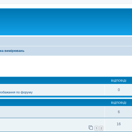
ика вимірювань
ирений пошук
ВІДПОВІДІ
0
 побажання по форуму
ВІДПОВІДІ
6
16
1
2