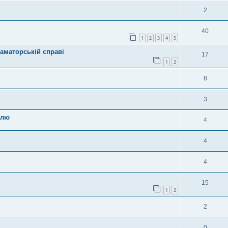
2
40
1
2
3
4
5
оаматорській справі
17
1
2
8
3
елю
4
4
4
15
1
2
2
0