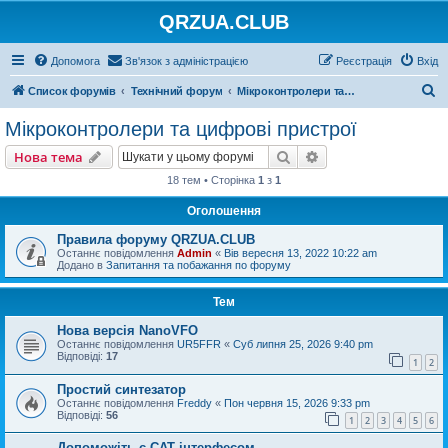
QRZUA.CLUB
Допомога
Зв'язок з адміністрацією
Реєстрація
Вхід
П
Список форумів
Технічний форум
Мікроконтролери та цифрові пристрої
о
Мікроконтролери та цифрові пристрої
ш
Пошук
Розширений пошу
Нова тема
у
18 тем • Сторінка
1
з
1
к
Оголошення
Правила форуму QRZUA.CLUB
Останнє повідомлення
Admin
«
Вів вересня 13, 2022 10:22 am
Додано в
Запитання та побажання по форуму
Тем
Нова версія NanoVFO
Останнє повідомлення
UR5FFR
«
Суб липня 25, 2026 9:40 pm
Відповіді:
17
1
2
Простий синтезатор
Останнє повідомлення
Freddy
«
Пон червня 15, 2026 9:33 pm
Відповіді:
56
1
2
3
4
5
6
Допоможіть с САТ інтерфесом.