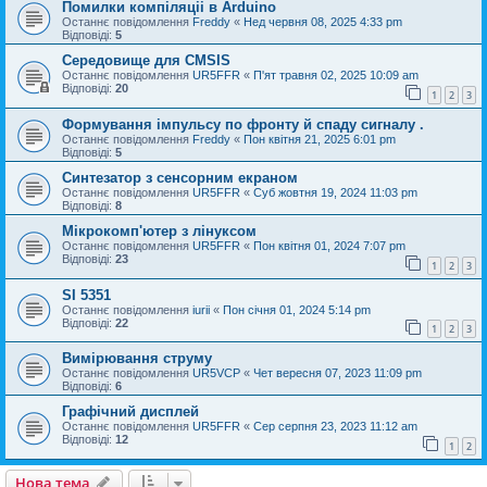
Помилки компіляціі в Arduino
Останнє повідомлення
Freddy
«
Нед червня 08, 2025 4:33 pm
Відповіді:
5
Середовище для CMSIS
Останнє повідомлення
UR5FFR
«
П'ят травня 02, 2025 10:09 am
Відповіді:
20
1
2
3
Формування імпульсу по фронту й спаду сигналу .
Останнє повідомлення
Freddy
«
Пон квітня 21, 2025 6:01 pm
Відповіді:
5
Cинтезатор з сенсорним екраном
Останнє повідомлення
UR5FFR
«
Суб жовтня 19, 2024 11:03 pm
Відповіді:
8
Мікрокомп'ютер з лінуксом
Останнє повідомлення
UR5FFR
«
Пон квітня 01, 2024 7:07 pm
Відповіді:
23
1
2
3
SI 5351
Останнє повідомлення
iurii
«
Пон січня 01, 2024 5:14 pm
Відповіді:
22
1
2
3
Вимірювання струму
Останнє повідомлення
UR5VCP
«
Чет вересня 07, 2023 11:09 pm
Відповіді:
6
Графічний дисплей
Останнє повідомлення
UR5FFR
«
Сер серпня 23, 2023 11:12 am
Відповіді:
12
1
2
Нова тема