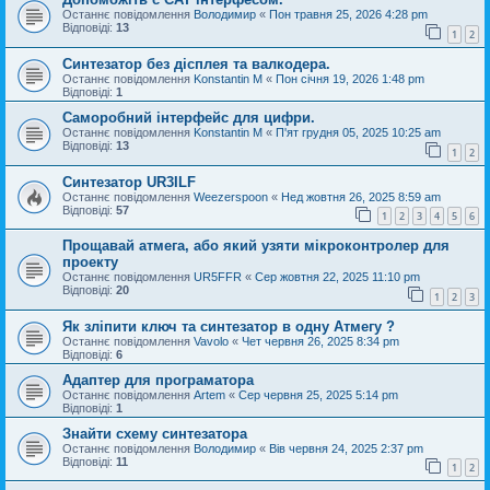
Останнє повідомлення
Володимир
«
Пон травня 25, 2026 4:28 pm
Відповіді:
13
1
2
Синтезатор без дісплея та валкодера.
Останнє повідомлення
Konstantin M
«
Пон січня 19, 2026 1:48 pm
Відповіді:
1
Саморобний інтерфейс для цифри.
Останнє повідомлення
Konstantin M
«
П'ят грудня 05, 2025 10:25 am
Відповіді:
13
1
2
Синтезатор UR3ILF
Останнє повідомлення
Weezerspoon
«
Нед жовтня 26, 2025 8:59 am
Відповіді:
57
1
2
3
4
5
6
Прощавай атмега, або який узяти мікроконтролер для
проекту
Останнє повідомлення
UR5FFR
«
Сер жовтня 22, 2025 11:10 pm
Відповіді:
20
1
2
3
Як зліпити ключ та синтезатор в одну Атмегу ?
Останнє повідомлення
Vavolo
«
Чет червня 26, 2025 8:34 pm
Відповіді:
6
Адаптер для програматора
Останнє повідомлення
Artem
«
Сер червня 25, 2025 5:14 pm
Відповіді:
1
Знайти схему синтезатора
Останнє повідомлення
Володимир
«
Вів червня 24, 2025 2:37 pm
Відповіді:
11
1
2