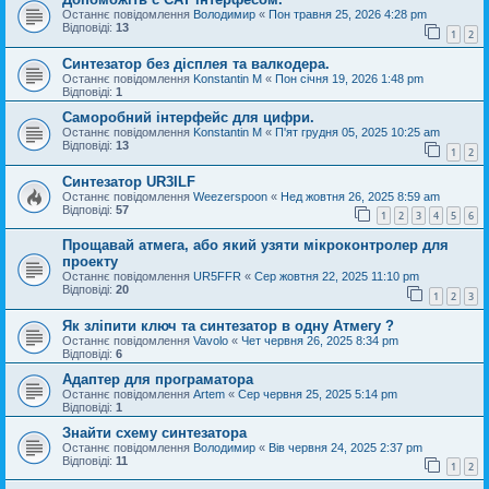
Останнє повідомлення
Володимир
«
Пон травня 25, 2026 4:28 pm
Відповіді:
13
1
2
Синтезатор без дісплея та валкодера.
Останнє повідомлення
Konstantin M
«
Пон січня 19, 2026 1:48 pm
Відповіді:
1
Саморобний інтерфейс для цифри.
Останнє повідомлення
Konstantin M
«
П'ят грудня 05, 2025 10:25 am
Відповіді:
13
1
2
Синтезатор UR3ILF
Останнє повідомлення
Weezerspoon
«
Нед жовтня 26, 2025 8:59 am
Відповіді:
57
1
2
3
4
5
6
Прощавай атмега, або який узяти мікроконтролер для
проекту
Останнє повідомлення
UR5FFR
«
Сер жовтня 22, 2025 11:10 pm
Відповіді:
20
1
2
3
Як зліпити ключ та синтезатор в одну Атмегу ?
Останнє повідомлення
Vavolo
«
Чет червня 26, 2025 8:34 pm
Відповіді:
6
Адаптер для програматора
Останнє повідомлення
Artem
«
Сер червня 25, 2025 5:14 pm
Відповіді:
1
Знайти схему синтезатора
Останнє повідомлення
Володимир
«
Вів червня 24, 2025 2:37 pm
Відповіді:
11
1
2