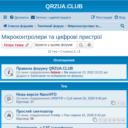
QRZUA.CLUB
Допомога
Зв'язок з адміністрацією
Реєстрація
Вхід
П
Список форумів
Технічний форум
Мікроконтролери та цифрові пристрої
о
Мікроконтролери та цифрові пристрої
ш
Пошук
Розширений пошу
Нова тема
у
18 тем • Сторінка
1
з
1
к
Оголошення
Правила форуму QRZUA.CLUB
Останнє повідомлення
Admin
«
Вів вересня 13, 2022 10:22 am
Додано в
Запитання та побажання по форуму
Тем
Нова версія NanoVFO
Останнє повідомлення
UR5FFR
«
Суб липня 25, 2026 9:40 pm
Відповіді:
17
1
2
Простий синтезатор
Останнє повідомлення
Freddy
«
Пон червня 15, 2026 9:33 pm
Відповіді:
56
1
2
3
4
5
6
Допоможіть с САТ інтерфесом.