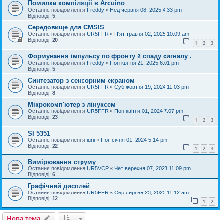
Помилки компіляціі в Arduino
Останнє повідомлення
Freddy
«
Нед червня 08, 2025 4:33 pm
Відповіді:
5
Середовище для CMSIS
Останнє повідомлення
UR5FFR
«
П'ят травня 02, 2025 10:09 am
Відповіді:
20
1
2
3
Формування імпульсу по фронту й спаду сигналу .
Останнє повідомлення
Freddy
«
Пон квітня 21, 2025 6:01 pm
Відповіді:
5
Cинтезатор з сенсорним екраном
Останнє повідомлення
UR5FFR
«
Суб жовтня 19, 2024 11:03 pm
Відповіді:
8
Мікрокомп'ютер з лінуксом
Останнє повідомлення
UR5FFR
«
Пон квітня 01, 2024 7:07 pm
Відповіді:
23
1
2
3
SI 5351
Останнє повідомлення
iurii
«
Пон січня 01, 2024 5:14 pm
Відповіді:
22
1
2
3
Вимірювання струму
Останнє повідомлення
UR5VCP
«
Чет вересня 07, 2023 11:09 pm
Відповіді:
6
Графічний дисплей
Останнє повідомлення
UR5FFR
«
Сер серпня 23, 2023 11:12 am
Відповіді:
12
1
2
Нова тема