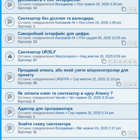
Останнє повідомлення
Володимир
«
Пон травня 25, 2026 4:28 pm
Відповіді:
13
1
2
Синтезатор без дісплея та валкодера.
Останнє повідомлення
Konstantin M
«
Пон січня 19, 2026 1:48 pm
Відповіді:
1
Саморобний інтерфейс для цифри.
Останнє повідомлення
Konstantin M
«
П'ят грудня 05, 2025 10:25 am
Відповіді:
13
1
2
Синтезатор UR3ILF
Останнє повідомлення
Weezerspoon
«
Нед жовтня 26, 2025 8:59 am
Відповіді:
57
1
2
3
4
5
6
Прощавай атмега, або який узяти мікроконтролер для
проекту
Останнє повідомлення
UR5FFR
«
Сер жовтня 22, 2025 11:10 pm
Відповіді:
20
1
2
3
Як зліпити ключ та синтезатор в одну Атмегу ?
Останнє повідомлення
Vavolo
«
Чет червня 26, 2025 8:34 pm
Відповіді:
6
Адаптер для програматора
Останнє повідомлення
Artem
«
Сер червня 25, 2025 5:14 pm
Відповіді:
1
Знайти схему синтезатора
Останнє повідомлення
Володимир
«
Вів червня 24, 2025 2:37 pm
Відповіді:
11
1
2