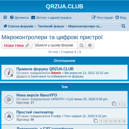
QRZUA.CLUB
Допомога
Зв'язок з адміністрацією
Реєстрація
Вхід
П
Список форумів
Технічний форум
Мікроконтролери та цифрові пристрої
о
Мікроконтролери та цифрові пристрої
ш
Пошук
Розширений пошу
Нова тема
у
18 тем • Сторінка
1
з
1
к
Оголошення
Правила форуму QRZUA.CLUB
Останнє повідомлення
Admin
«
Вів вересня 13, 2022 10:22 am
Додано в
Запитання та побажання по форуму
Тем
Нова версія NanoVFO
Останнє повідомлення
UR5FFR
«
Суб липня 25, 2026 9:40 pm
Відповіді:
17
1
2
Простий синтезатор
Останнє повідомлення
Freddy
«
Пон червня 15, 2026 9:33 pm
Відповіді:
56
1
2
3
4
5
6
Допоможіть с САТ інтерфесом.