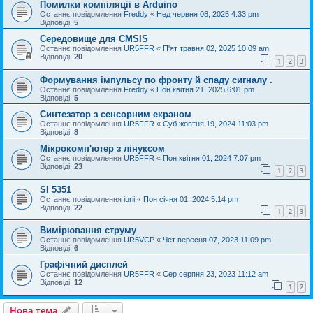
Помилки компіляціі в Arduino
Останнє повідомлення
Freddy
«
Нед червня 08, 2025 4:33 pm
Відповіді:
5
Середовище для CMSIS
Останнє повідомлення
UR5FFR
«
П'ят травня 02, 2025 10:09 am
Відповіді:
20
1
2
3
Формування імпульсу по фронту й спаду сигналу .
Останнє повідомлення
Freddy
«
Пон квітня 21, 2025 6:01 pm
Відповіді:
5
Cинтезатор з сенсорним екраном
Останнє повідомлення
UR5FFR
«
Суб жовтня 19, 2024 11:03 pm
Відповіді:
8
Мікрокомп'ютер з лінуксом
Останнє повідомлення
UR5FFR
«
Пон квітня 01, 2024 7:07 pm
Відповіді:
23
1
2
3
SI 5351
Останнє повідомлення
iurii
«
Пон січня 01, 2024 5:14 pm
Відповіді:
22
1
2
3
Вимірювання струму
Останнє повідомлення
UR5VCP
«
Чет вересня 07, 2023 11:09 pm
Відповіді:
6
Графічний дисплей
Останнє повідомлення
UR5FFR
«
Сер серпня 23, 2023 11:12 am
Відповіді:
12
1
2
Нова тема