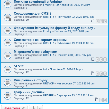
Помилки компіляціі в Arduino
Останнє повідомлення
Freddy
«
Нед червня 08, 2025 4:33 pm
Відповіді:
5
Середовище для CMSIS
Останнє повідомлення
UR5FFR
«
П'ят травня 02, 2025 10:09 am
Відповіді:
20
1
2
3
Формування імпульсу по фронту й спаду сигналу .
Останнє повідомлення
Freddy
«
Пон квітня 21, 2025 6:01 pm
Відповіді:
5
Cинтезатор з сенсорним екраном
Останнє повідомлення
UR5FFR
«
Суб жовтня 19, 2024 11:03 pm
Відповіді:
8
Мікрокомп'ютер з лінуксом
Останнє повідомлення
UR5FFR
«
Пон квітня 01, 2024 7:07 pm
Відповіді:
23
1
2
3
SI 5351
Останнє повідомлення
iurii
«
Пон січня 01, 2024 5:14 pm
Відповіді:
22
1
2
3
Вимірювання струму
Останнє повідомлення
UR5VCP
«
Чет вересня 07, 2023 11:09 pm
Відповіді:
6
Графічний дисплей
Останнє повідомлення
UR5FFR
«
Сер серпня 23, 2023 11:12 am
Відповіді:
12
1
2
Нова тема