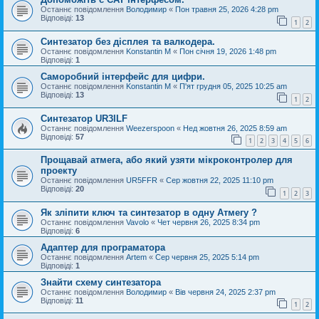
Останнє повідомлення
Володимир
«
Пон травня 25, 2026 4:28 pm
Відповіді:
13
1
2
Синтезатор без дісплея та валкодера.
Останнє повідомлення
Konstantin M
«
Пон січня 19, 2026 1:48 pm
Відповіді:
1
Саморобний інтерфейс для цифри.
Останнє повідомлення
Konstantin M
«
П'ят грудня 05, 2025 10:25 am
Відповіді:
13
1
2
Синтезатор UR3ILF
Останнє повідомлення
Weezerspoon
«
Нед жовтня 26, 2025 8:59 am
Відповіді:
57
1
2
3
4
5
6
Прощавай атмега, або який узяти мікроконтролер для
проекту
Останнє повідомлення
UR5FFR
«
Сер жовтня 22, 2025 11:10 pm
Відповіді:
20
1
2
3
Як зліпити ключ та синтезатор в одну Атмегу ?
Останнє повідомлення
Vavolo
«
Чет червня 26, 2025 8:34 pm
Відповіді:
6
Адаптер для програматора
Останнє повідомлення
Artem
«
Сер червня 25, 2025 5:14 pm
Відповіді:
1
Знайти схему синтезатора
Останнє повідомлення
Володимир
«
Вів червня 24, 2025 2:37 pm
Відповіді:
11
1
2