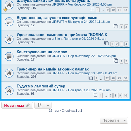
Шанувальники лампових конструкцій.
Останнє повідомлення
UR5FFR
«
Чет березня 20, 2025 4:08 pm
Відповіді:
115
1
9
10
11
12
…
Відновлення, запуск та експлуатація ламп
Останнє повідомлення
UR5VFT
«
Вів грудня 24, 2024 11:16 am
Відповіді:
17
1
2
Удосконалення лампового приймача "ВОЛНА-К
Останнє повідомлення
ur5ffc
«
П'ят лютого 09, 2024 9:51 am
Відповіді:
35
1
2
3
4
Конструювання на лампах
Останнє повідомлення
UR4LGA
«
Сер листопада 22, 2023 6:36 pm
Відповіді:
17
1
2
Трансивер на надмініатюрних лампах
Останнє повідомлення
UR5FFR
«
Пон листопада 13, 2023 11:49 am
Відповіді:
296
1
27
28
29
30
…
Будуємо ламповий супер
Останнє повідомлення
UR5FFR
«
Пон травня 29, 2023 2:37 am
Відповіді:
93
1
7
8
9
10
…
Нова тема
16 тем • Сторінка
1
з
1
Перейти