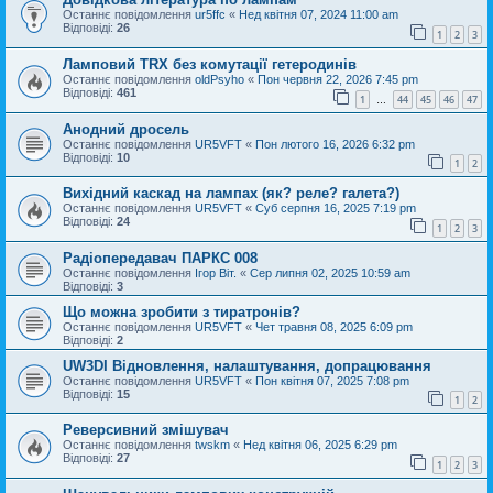
Останнє повідомлення
ur5ffc
«
Нед квітня 07, 2024 11:00 am
Відповіді:
26
1
2
3
Ламповий TRX без комутації гетеродинів
Останнє повідомлення
oldPsyho
«
Пон червня 22, 2026 7:45 pm
Відповіді:
461
1
44
45
46
47
…
Анодний дросель
Останнє повідомлення
UR5VFT
«
Пон лютого 16, 2026 6:32 pm
Відповіді:
10
1
2
Вихідний каскад на лампах (як? реле? галета?)
Останнє повідомлення
UR5VFT
«
Суб серпня 16, 2025 7:19 pm
Відповіді:
24
1
2
3
Радіопередавач ПАРКС 008
Останнє повідомлення
Ігор Віт.
«
Сер липня 02, 2025 10:59 am
Відповіді:
3
Що можна зробити з тиратронів?
Останнє повідомлення
UR5VFT
«
Чет травня 08, 2025 6:09 pm
Відповіді:
2
UW3DI Відновлення, налаштування, допрацювання
Останнє повідомлення
UR5VFT
«
Пон квітня 07, 2025 7:08 pm
Відповіді:
15
1
2
Реверсивний змішувач
Останнє повідомлення
twskm
«
Нед квітня 06, 2025 6:29 pm
Відповіді:
27
1
2
3