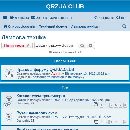
QRZUA.CLUB
Допомога
Зв'язок з адміністрацією
Реєстрація
Вхід
П
Список форумів
Технічний форум
Лампова техніка
о
Лампова техніка
ш
Пошук
Розширений пошу
Нова тема
у
16 тем • Сторінка
1
з
1
к
Оголошення
Правила форуму QRZUA.CLUB
Останнє повідомлення
Admin
«
Вів вересня 13, 2022 10:22 am
Додано в
Запитання та побажання по форуму
Тем
Каталог схем трансиверів.
Останнє повідомлення
UR5VFT
«
Сер серпня 05, 2026 8:03 pm
Відповіді:
77
1
5
6
7
8
…
Вузли лампових схем
Останнє повідомлення
UR5FFR
«
П'ят грудня 19, 2025 11:25 pm
Відповіді:
51
1
2
3
4
5
6
Довідкова література по лампам