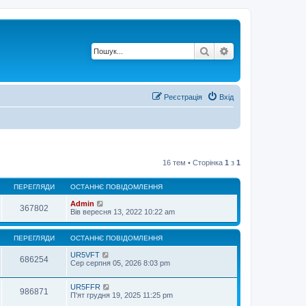
Пошук
Розширений по
Реєстрація
Вхід
16 тем • Сторінка
1
з
1
ПЕРЕГЛЯДИ
ОСТАННЄ ПОВІДОМЛЕННЯ
Admin
367802
Вів вересня 13, 2022 10:22 am
ПЕРЕГЛЯДИ
ОСТАННЄ ПОВІДОМЛЕННЯ
UR5VFT
686254
Сер серпня 05, 2026 8:03 pm
UR5FFR
986871
П'ят грудня 19, 2025 11:25 pm