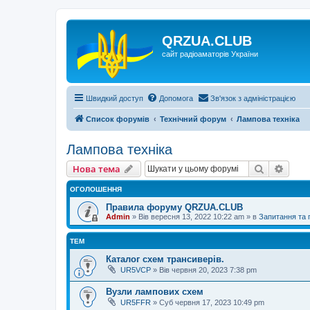
QRZUA.CLUB
сайт радіоаматорів України
Швидкий доступ
Допомога
Зв'язок з адміністрацією
Список форумів
Технічний форум
Лампова техніка
Лампова техніка
Пошук
Розш
Нова тема
ОГОЛОШЕННЯ
Правила форуму QRZUA.CLUB
Admin
»
Вів вересня 13, 2022 10:22 am
» в
Запитання та
ТЕМ
Каталог схем трансиверів.
UR5VCP
»
Вів червня 20, 2023 7:38 pm
Вузли лампових схем
UR5FFR
»
Суб червня 17, 2023 10:49 pm