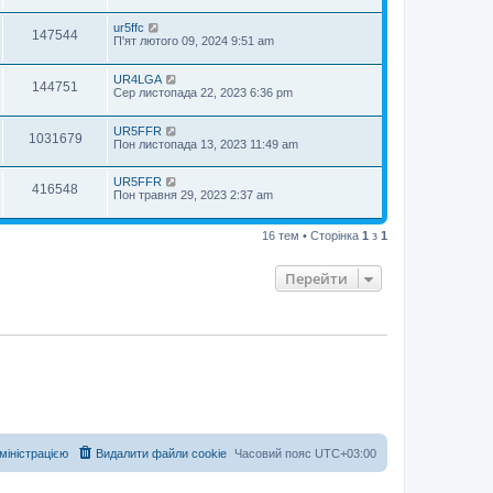
ur5ffc
147544
П'ят лютого 09, 2024 9:51 am
UR4LGA
144751
Сер листопада 22, 2023 6:36 pm
UR5FFR
1031679
Пон листопада 13, 2023 11:49 am
UR5FFR
416548
Пон травня 29, 2023 2:37 am
16 тем • Сторінка
1
з
1
Перейти
дміністрацією
Видалити файли cookie
Часовий пояс
UTC+03:00