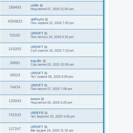
ur5ffc
189493
Нед квітня 07, 2024 11:00 am
oldPsyho
4350822
Пон червня 22, 2026 7:45 pm
UR5VFT
53192
Пон лютого 16, 2026 6:32 pm
UR5VFT
210203
Суб серпня 16, 2025 7:19 pm
Ігор Віт.
30681
Сер липня 02, 2025 10:59 am
UR5VFT
34523
Чет травня 08, 2025 6:09 pm
UR5VFT
74474
Пон квітня 07, 2025 7:08 pm
twskm
133043
Нед квітня 06, 2025 6:29 pm
UR5FFR
741533
Чет березня 20, 2025 4:08 pm
UR5VFT
127247
Вів грудня 24, 2024 11:16 am