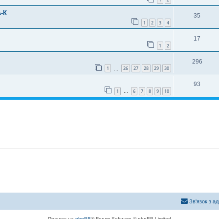
-К
35
1
2
3
4
17
1
2
296
1
26
27
28
29
30
…
93
1
6
7
8
9
10
…
Зв'язок з а
Працює на
phpBB
® Forum Software © phpBB Limited