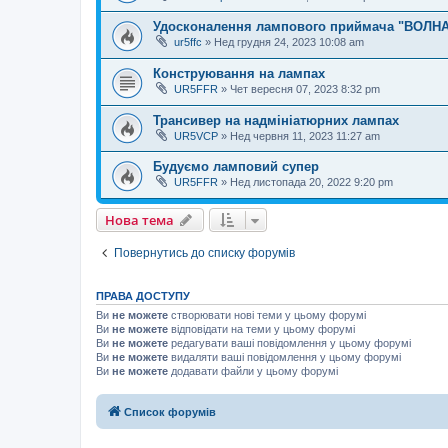
Удосконалення лампового приймача "ВОЛНА
ur5ffc
»
Нед грудня 24, 2023 10:08 am
Конструювання на лампах
UR5FFR
»
Чет вересня 07, 2023 8:32 pm
Трансивер на надмініатюрних лампах
UR5VCP
»
Нед червня 11, 2023 11:27 am
Будуємо ламповий супер
UR5FFR
»
Нед листопада 20, 2022 9:20 pm
Нова тема
Повернутись до списку форумів
ПРАВА ДОСТУПУ
Ви
не можете
створювати нові теми у цьому форумі
Ви
не можете
відповідати на теми у цьому форумі
Ви
не можете
редагувати ваші повідомлення у цьому форумі
Ви
не можете
видаляти ваші повідомлення у цьому форумі
Ви
не можете
додавати файли у цьому форумі
Список форумів