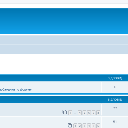
ирений пошук
ВІДПОВІДІ
0
 побажання по форуму
ВІДПОВІДІ
77
1
4
5
6
7
8
…
51
1
2
3
4
5
6