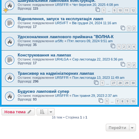
Шанувальники лампових конструкцій.
Останнє повідомлення
UR5FFR
«
Чет березня 20, 2025 4:08 pm
Відповіді:
115
1
9
10
11
12
…
Відновлення, запуск та експлуатація ламп
Останнє повідомлення
UR5VFT
«
Вів грудня 24, 2024 11:16 am
Відповіді:
17
1
2
Удосконалення лампового приймача "ВОЛНА-К
Останнє повідомлення
ur5ffc
«
П'ят лютого 09, 2024 9:51 am
Відповіді:
35
1
2
3
4
Конструювання на лампах
Останнє повідомлення
UR4LGA
«
Сер листопада 22, 2023 6:36 pm
Відповіді:
17
1
2
Трансивер на надмініатюрних лампах
Останнє повідомлення
UR5FFR
«
Пон листопада 13, 2023 11:49 am
Відповіді:
296
1
27
28
29
30
…
Будуємо ламповий супер
Останнє повідомлення
UR5FFR
«
Пон травня 29, 2023 2:37 am
Відповіді:
93
1
7
8
9
10
…
Нова тема
16 тем • Сторінка
1
з
1
Перейти