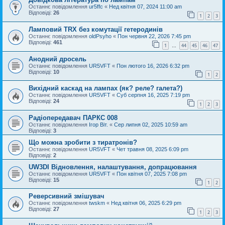
Останнє повідомлення
ur5ffc
«
Нед квітня 07, 2024 11:00 am
Відповіді:
26
1
2
3
Ламповий TRX без комутації гетеродинів
Останнє повідомлення
oldPsyho
«
Пон червня 22, 2026 7:45 pm
Відповіді:
461
1
44
45
46
47
…
Анодний дросель
Останнє повідомлення
UR5VFT
«
Пон лютого 16, 2026 6:32 pm
Відповіді:
10
1
2
Вихідний каскад на лампах (як? реле? галета?)
Останнє повідомлення
UR5VFT
«
Суб серпня 16, 2025 7:19 pm
Відповіді:
24
1
2
3
Радіопередавач ПАРКС 008
Останнє повідомлення
Ігор Віт.
«
Сер липня 02, 2025 10:59 am
Відповіді:
3
Що можна зробити з тиратронів?
Останнє повідомлення
UR5VFT
«
Чет травня 08, 2025 6:09 pm
Відповіді:
2
UW3DI Відновлення, налаштування, допрацювання
Останнє повідомлення
UR5VFT
«
Пон квітня 07, 2025 7:08 pm
Відповіді:
15
1
2
Реверсивний змішувач
Останнє повідомлення
twskm
«
Нед квітня 06, 2025 6:29 pm
Відповіді:
27
1
2
3