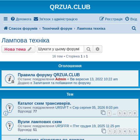
QRZUA.CLUB
Допомога
Зв'язок з адміністрацією
Реєстрація
Вхід
П
Список форумів
Технічний форум
Лампова техніка
о
Лампова техніка
ш
Пошук
Розширений пошу
Нова тема
у
16 тем • Сторінка
1
з
1
к
Оголошення
Правила форуму QRZUA.CLUB
Останнє повідомлення
Admin
«
Вів вересня 13, 2022 10:22 am
Додано в
Запитання та побажання по форуму
Тем
Каталог схем трансиверів.
Останнє повідомлення
UR5VFT
«
Сер серпня 05, 2026 8:03 pm
Відповіді:
77
1
5
6
7
8
…
Вузли лампових схем
Останнє повідомлення
UR5FFR
«
П'ят грудня 19, 2025 11:25 pm
Відповіді:
51
1
2
3
4
5
6
Довідкова література по лампам