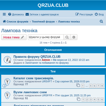
QRZUA.CLUB
Допомога
Зв'язок з адміністрацією
Реєстрація
Вхід
П
Список форумів
Технічний форум
Лампова техніка
о
Лампова техніка
ш
Пошук
Розширений пошу
Нова тема
у
16 тем • Сторінка
1
з
1
к
Оголошення
Правила форуму QRZUA.CLUB
Останнє повідомлення
Admin
«
Вів вересня 13, 2022 10:22 am
Додано в
Запитання та побажання по форуму
Тем
Каталог схем трансиверів.
Останнє повідомлення
UR5VFT
«
Сер серпня 05, 2026 8:03 pm
Відповіді:
77
1
5
6
7
8
…
Вузли лампових схем
Останнє повідомлення
UR5FFR
«
П'ят грудня 19, 2025 11:25 pm
Відповіді:
51
1
2
3
4
5
6
Довідкова література по лампам