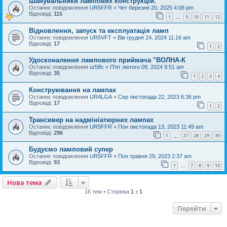
Шанувальники лампових конструкцій.
Останнє повідомлення
UR5FFR
«
Чет березня 20, 2025 4:08 pm
Відповіді:
115
1
9
10
11
12
…
Відновлення, запуск та експлуатація ламп
Останнє повідомлення
UR5VFT
«
Вів грудня 24, 2024 11:16 am
Відповіді:
17
1
2
Удосконалення лампового приймача "ВОЛНА-К
Останнє повідомлення
ur5ffc
«
П'ят лютого 09, 2024 9:51 am
Відповіді:
35
1
2
3
4
Конструювання на лампах
Останнє повідомлення
UR4LGA
«
Сер листопада 22, 2023 6:36 pm
Відповіді:
17
1
2
Трансивер на надмініатюрних лампах
Останнє повідомлення
UR5FFR
«
Пон листопада 13, 2023 11:49 am
Відповіді:
296
1
27
28
29
30
…
Будуємо ламповий супер
Останнє повідомлення
UR5FFR
«
Пон травня 29, 2023 2:37 am
Відповіді:
93
1
7
8
9
10
…
Нова тема
16 тем • Сторінка
1
з
1
Перейти