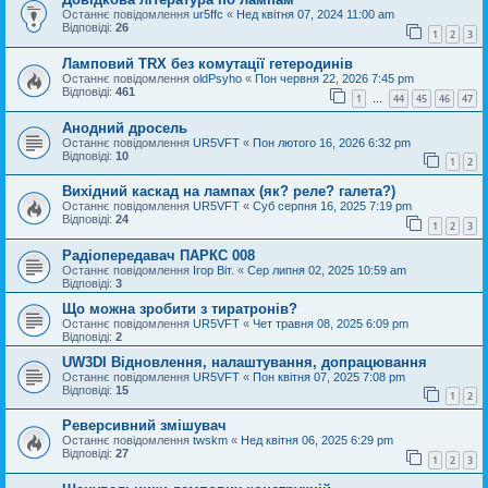
Останнє повідомлення
ur5ffc
«
Нед квітня 07, 2024 11:00 am
Відповіді:
26
1
2
3
Ламповий TRX без комутації гетеродинів
Останнє повідомлення
oldPsyho
«
Пон червня 22, 2026 7:45 pm
Відповіді:
461
1
44
45
46
47
…
Анодний дросель
Останнє повідомлення
UR5VFT
«
Пон лютого 16, 2026 6:32 pm
Відповіді:
10
1
2
Вихідний каскад на лампах (як? реле? галета?)
Останнє повідомлення
UR5VFT
«
Суб серпня 16, 2025 7:19 pm
Відповіді:
24
1
2
3
Радіопередавач ПАРКС 008
Останнє повідомлення
Ігор Віт.
«
Сер липня 02, 2025 10:59 am
Відповіді:
3
Що можна зробити з тиратронів?
Останнє повідомлення
UR5VFT
«
Чет травня 08, 2025 6:09 pm
Відповіді:
2
UW3DI Відновлення, налаштування, допрацювання
Останнє повідомлення
UR5VFT
«
Пон квітня 07, 2025 7:08 pm
Відповіді:
15
1
2
Реверсивний змішувач
Останнє повідомлення
twskm
«
Нед квітня 06, 2025 6:29 pm
Відповіді:
27
1
2
3