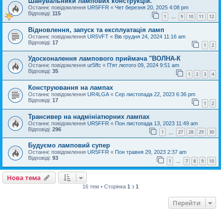
Шанувальники лампових конструкцій.
Останнє повідомлення
UR5FFR
«
Чет березня 20, 2025 4:08 pm
Відповіді:
115
1
9
10
11
12
…
Відновлення, запуск та експлуатація ламп
Останнє повідомлення
UR5VFT
«
Вів грудня 24, 2024 11:16 am
Відповіді:
17
1
2
Удосконалення лампового приймача "ВОЛНА-К
Останнє повідомлення
ur5ffc
«
П'ят лютого 09, 2024 9:51 am
Відповіді:
35
1
2
3
4
Конструювання на лампах
Останнє повідомлення
UR4LGA
«
Сер листопада 22, 2023 6:36 pm
Відповіді:
17
1
2
Трансивер на надмініатюрних лампах
Останнє повідомлення
UR5FFR
«
Пон листопада 13, 2023 11:49 am
Відповіді:
296
1
27
28
29
30
…
Будуємо ламповий супер
Останнє повідомлення
UR5FFR
«
Пон травня 29, 2023 2:37 am
Відповіді:
93
1
7
8
9
10
…
Нова тема
16 тем • Сторінка
1
з
1
Перейти