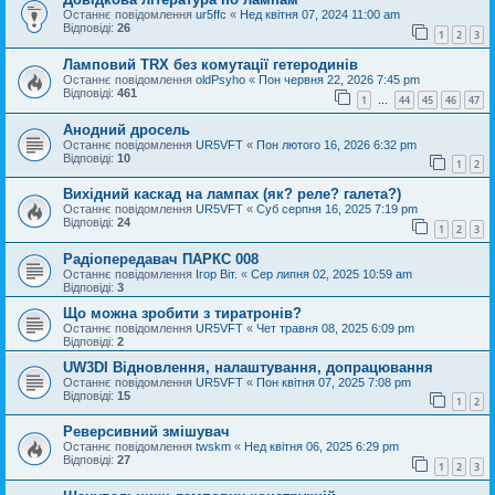
Останнє повідомлення
ur5ffc
«
Нед квітня 07, 2024 11:00 am
Відповіді:
26
1
2
3
Ламповий TRX без комутації гетеродинів
Останнє повідомлення
oldPsyho
«
Пон червня 22, 2026 7:45 pm
Відповіді:
461
1
44
45
46
47
…
Анодний дросель
Останнє повідомлення
UR5VFT
«
Пон лютого 16, 2026 6:32 pm
Відповіді:
10
1
2
Вихідний каскад на лампах (як? реле? галета?)
Останнє повідомлення
UR5VFT
«
Суб серпня 16, 2025 7:19 pm
Відповіді:
24
1
2
3
Радіопередавач ПАРКС 008
Останнє повідомлення
Ігор Віт.
«
Сер липня 02, 2025 10:59 am
Відповіді:
3
Що можна зробити з тиратронів?
Останнє повідомлення
UR5VFT
«
Чет травня 08, 2025 6:09 pm
Відповіді:
2
UW3DI Відновлення, налаштування, допрацювання
Останнє повідомлення
UR5VFT
«
Пон квітня 07, 2025 7:08 pm
Відповіді:
15
1
2
Реверсивний змішувач
Останнє повідомлення
twskm
«
Нед квітня 06, 2025 6:29 pm
Відповіді:
27
1
2
3