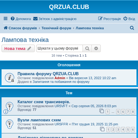
QRZUA.CLUB
Допомога
Зв'язок з адміністрацією
Реєстрація
Вхід
П
Список форумів
Технічний форум
Лампова техніка
о
Лампова техніка
ш
Пошук
Розширений пошу
Нова тема
у
16 тем • Сторінка
1
з
1
к
Оголошення
Правила форуму QRZUA.CLUB
Останнє повідомлення
Admin
«
Вів вересня 13, 2022 10:22 am
Додано в
Запитання та побажання по форуму
Тем
Каталог схем трансиверів.
Останнє повідомлення
UR5VFT
«
Сер серпня 05, 2026 8:03 pm
Відповіді:
77
1
5
6
7
8
…
Вузли лампових схем
Останнє повідомлення
UR5FFR
«
П'ят грудня 19, 2025 11:25 pm
Відповіді:
51
1
2
3
4
5
6
Довідкова література по лампам