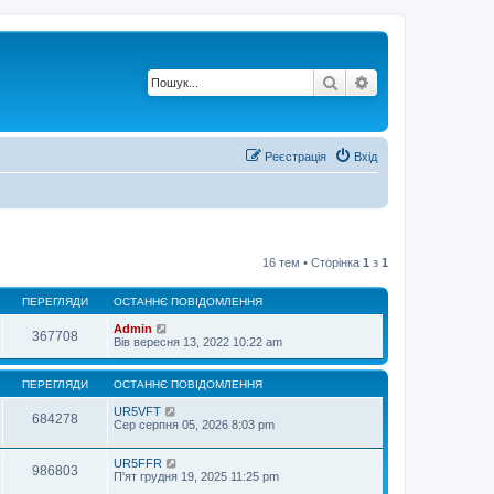
Пошук
Розширений по
Реєстрація
Вхід
16 тем • Сторінка
1
з
1
ПЕРЕГЛЯДИ
ОСТАННЄ ПОВІДОМЛЕННЯ
Admin
367708
Вів вересня 13, 2022 10:22 am
ПЕРЕГЛЯДИ
ОСТАННЄ ПОВІДОМЛЕННЯ
UR5VFT
684278
Сер серпня 05, 2026 8:03 pm
UR5FFR
986803
П'ят грудня 19, 2025 11:25 pm