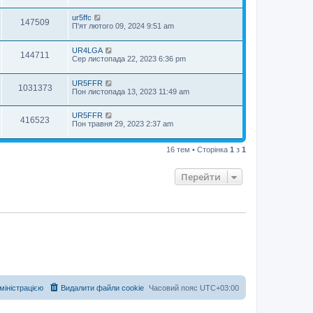
ur5ffc
147509
П'ят лютого 09, 2024 9:51 am
UR4LGA
144711
Сер листопада 22, 2023 6:36 pm
UR5FFR
1031373
Пон листопада 13, 2023 11:49 am
UR5FFR
416523
Пон травня 29, 2023 2:37 am
16 тем • Сторінка
1
з
1
Перейти
дміністрацією
Видалити файли cookie
Часовий пояс
UTC+03:00