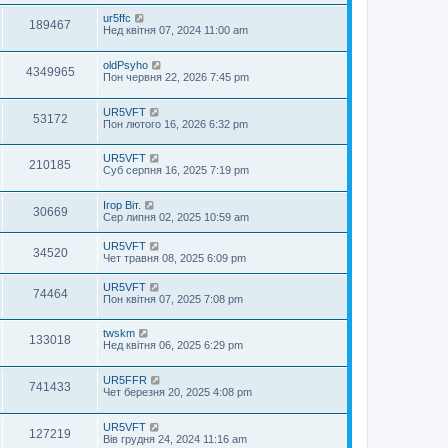
ur5ffc
189467
Нед квітня 07, 2024 11:00 am
oldPsyho
4349965
Пон червня 22, 2026 7:45 pm
UR5VFT
53172
Пон лютого 16, 2026 6:32 pm
UR5VFT
210185
Суб серпня 16, 2025 7:19 pm
Ігор Віт.
30669
Сер липня 02, 2025 10:59 am
UR5VFT
34520
Чет травня 08, 2025 6:09 pm
UR5VFT
74464
Пон квітня 07, 2025 7:08 pm
twskm
133018
Нед квітня 06, 2025 6:29 pm
UR5FFR
741433
Чет березня 20, 2025 4:08 pm
UR5VFT
127219
Вів грудня 24, 2024 11:16 am