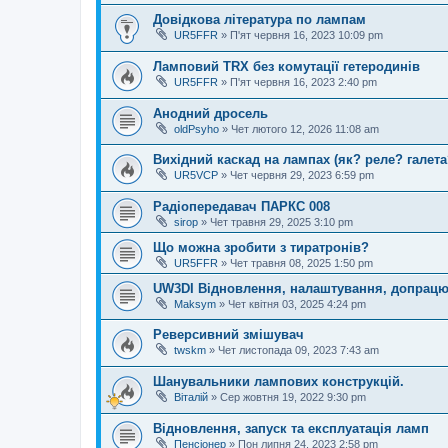
Довідкова література по лампам
UR5FFR
»
П'ят червня 16, 2023 10:09 pm
Ламповий TRX без комутації гетеродинів
UR5FFR
»
П'ят червня 16, 2023 2:40 pm
Анодний дросель
oldPsyho
»
Чет лютого 12, 2026 11:08 am
Вихідний каскад на лампах (як? реле? галета
UR5VCP
»
Чет червня 29, 2023 6:59 pm
Радіопередавач ПАРКС 008
sirop
»
Чет травня 29, 2025 3:10 pm
Що можна зробити з тиратронів?
UR5FFR
»
Чет травня 08, 2025 1:50 pm
UW3DI Відновлення, налаштування, допрац
Maksym
»
Чет квітня 03, 2025 4:24 pm
Реверсивний змішувач
twskm
»
Чет листопада 09, 2023 7:43 am
Шанувальники лампових конструкцій.
Віталій
»
Сер жовтня 19, 2022 9:30 pm
Відновлення, запуск та експлуатація ламп
Пенсіонер
»
Пон липня 24, 2023 2:58 pm