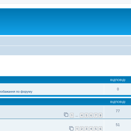
ирений пошук
ВІДПОВІДІ
0
 побажання по форуму
ВІДПОВІДІ
77
1
4
5
6
7
8
…
51
1
2
3
4
5
6