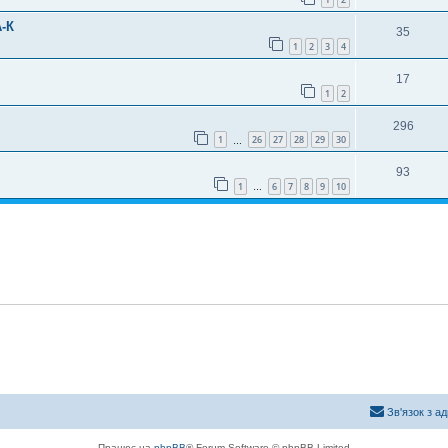
-К
35
1
2
3
4
17
1
2
296
1
26
27
28
29
30
…
93
1
6
7
8
9
10
…
Зв'язок з а
Працює на
phpBB
® Forum Software © phpBB Limited