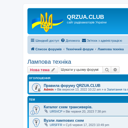
QRZUA.CLUB
сайт радіоаматорів України
Швидкий доступ
Допомога
Зв'язок з адміністрацією
Список форумів
Технічний форум
Лампова техніка
Лампова техніка
Пошук
Розш
Нова тема
ОГОЛОШЕННЯ
Правила форуму QRZUA.CLUB
Admin
»
Вів вересня 13, 2022 10:22 am
» в
Запитання та
ТЕМ
Каталог схем трансиверів.
UR5VCP
»
Вів червня 20, 2023 7:38 pm
Вузли лампових схем
UR5FFR
»
Суб червня 17, 2023 10:49 pm