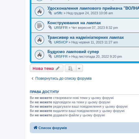
Удосконалення лампового приймача "ВОЛНА
ur5ffc
»
Нед грудня 24, 2023 10:08 am
Конструювання на лампах
UR5FFR
»
Чет вересня 07, 2023 8:32 pm
Трансивер на надмініатюрних лампах
UR5VCP
»
Нед червня 11, 2023 11:27 am
Будуємо ламповий супер
UR5FFR
»
Нед листопада 20, 2022 9:20 pm
Нова тема
Повернутись до списку форумів
ПРАВА ДОСТУПУ
Ви
не можете
створювати нові теми у цьому форумі
Ви
не можете
відповідати на теми у цьому форумі
Ви
не можете
редагувати ваші повідомлення у цьому форумі
Ви
не можете
видаляти ваші повідомлення у цьому форумі
Ви
не можете
додавати файли у цьому форумі
Список форумів