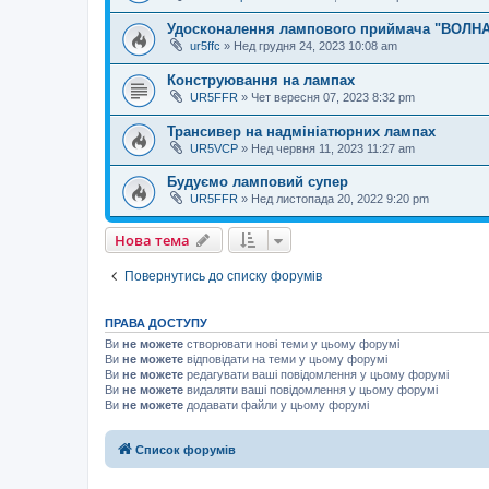
Удосконалення лампового приймача "ВОЛНА
ur5ffc
»
Нед грудня 24, 2023 10:08 am
Конструювання на лампах
UR5FFR
»
Чет вересня 07, 2023 8:32 pm
Трансивер на надмініатюрних лампах
UR5VCP
»
Нед червня 11, 2023 11:27 am
Будуємо ламповий супер
UR5FFR
»
Нед листопада 20, 2022 9:20 pm
Нова тема
Повернутись до списку форумів
ПРАВА ДОСТУПУ
Ви
не можете
створювати нові теми у цьому форумі
Ви
не можете
відповідати на теми у цьому форумі
Ви
не можете
редагувати ваші повідомлення у цьому форумі
Ви
не можете
видаляти ваші повідомлення у цьому форумі
Ви
не можете
додавати файли у цьому форумі
Список форумів