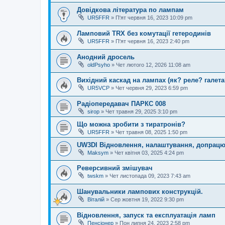
Довідкова література по лампам
UR5FFR
»
П'ят червня 16, 2023 10:09 pm
Ламповий TRX без комутації гетеродинів
UR5FFR
»
П'ят червня 16, 2023 2:40 pm
Анодний дросель
oldPsyho
»
Чет лютого 12, 2026 11:08 am
Вихідний каскад на лампах (як? реле? галета
UR5VCP
»
Чет червня 29, 2023 6:59 pm
Радіопередавач ПАРКС 008
sirop
»
Чет травня 29, 2025 3:10 pm
Що можна зробити з тиратронів?
UR5FFR
»
Чет травня 08, 2025 1:50 pm
UW3DI Відновлення, налаштування, допрац
Maksym
»
Чет квітня 03, 2025 4:24 pm
Реверсивний змішувач
twskm
»
Чет листопада 09, 2023 7:43 am
Шанувальники лампових конструкцій.
Віталій
»
Сер жовтня 19, 2022 9:30 pm
Відновлення, запуск та експлуатація ламп
Пенсіонер
»
Пон липня 24, 2023 2:58 pm