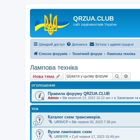
QRZUA.CLUB
сайт радіоаматорів України
Швидкий доступ
Допомога
Зв'язок з адміністрацією
Список форумів
Технічний форум
Лампова техніка
Лампова техніка
Пошук
Розш
Нова тема
ОГОЛОШЕННЯ
Правила форуму QRZUA.CLUB
Admin
»
Вів вересня 13, 2022 10:22 am
» в
Запитання та
ТЕМ
Каталог схем трансиверів.
UR5VCP
»
Вів червня 20, 2023 7:38 pm
Вузли лампових схем
UR5FFR
»
Суб червня 17, 2023 10:49 pm