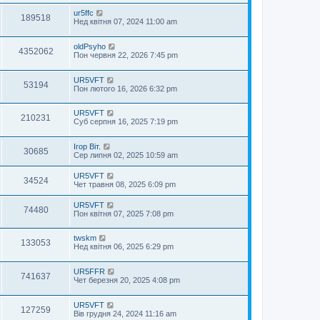
ur5ffc
189518
Нед квітня 07, 2024 11:00 am
oldPsyho
4352062
Пон червня 22, 2026 7:45 pm
UR5VFT
53194
Пон лютого 16, 2026 6:32 pm
UR5VFT
210231
Суб серпня 16, 2025 7:19 pm
Ігор Віт.
30685
Сер липня 02, 2025 10:59 am
UR5VFT
34524
Чет травня 08, 2025 6:09 pm
UR5VFT
74480
Пон квітня 07, 2025 7:08 pm
twskm
133053
Нед квітня 06, 2025 6:29 pm
UR5FFR
741637
Чет березня 20, 2025 4:08 pm
UR5VFT
127259
Вів грудня 24, 2024 11:16 am