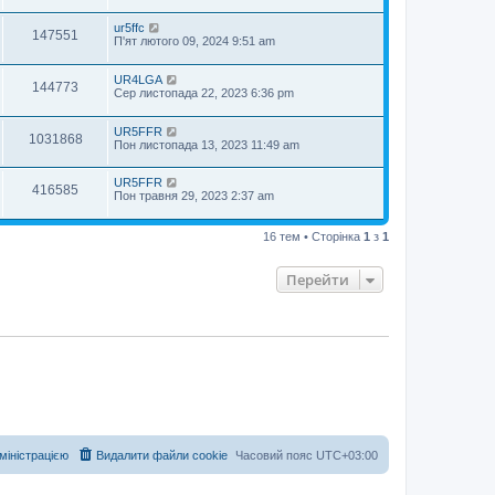
ur5ffc
147551
П'ят лютого 09, 2024 9:51 am
UR4LGA
144773
Сер листопада 22, 2023 6:36 pm
UR5FFR
1031868
Пон листопада 13, 2023 11:49 am
UR5FFR
416585
Пон травня 29, 2023 2:37 am
16 тем • Сторінка
1
з
1
Перейти
дміністрацією
Видалити файли cookie
Часовий пояс
UTC+03:00