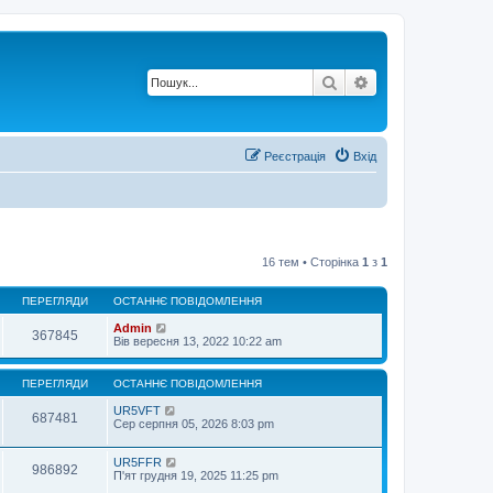
Пошук
Розширений по
Реєстрація
Вхід
16 тем • Сторінка
1
з
1
ПЕРЕГЛЯДИ
ОСТАННЄ ПОВІДОМЛЕННЯ
Admin
367845
Вів вересня 13, 2022 10:22 am
ПЕРЕГЛЯДИ
ОСТАННЄ ПОВІДОМЛЕННЯ
UR5VFT
687481
Сер серпня 05, 2026 8:03 pm
UR5FFR
986892
П'ят грудня 19, 2025 11:25 pm