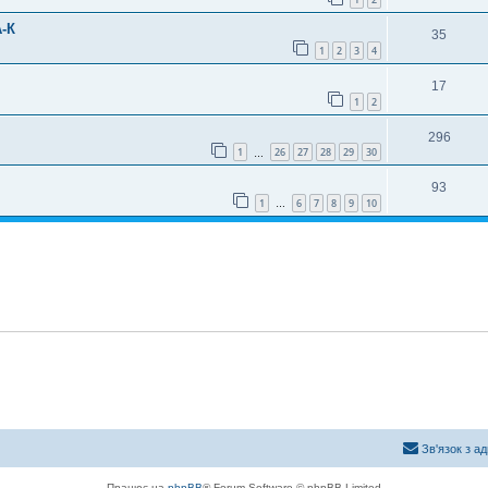
-К
35
1
2
3
4
17
1
2
296
1
26
27
28
29
30
…
93
1
6
7
8
9
10
…
Зв'язок з а
Працює на
phpBB
® Forum Software © phpBB Limited