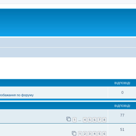
ирений пошук
ВІДПОВІДІ
0
 побажання по форуму
ВІДПОВІДІ
77
1
4
5
6
7
8
…
51
1
2
3
4
5
6