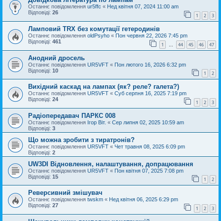
Останнє повідомлення
ur5ffc
«
Нед квітня 07, 2024 11:00 am
Відповіді:
26
1
2
3
Ламповий TRX без комутації гетеродинів
Останнє повідомлення
oldPsyho
«
Пон червня 22, 2026 7:45 pm
Відповіді:
461
1
44
45
46
47
…
Анодний дросель
Останнє повідомлення
UR5VFT
«
Пон лютого 16, 2026 6:32 pm
Відповіді:
10
1
2
Вихідний каскад на лампах (як? реле? галета?)
Останнє повідомлення
UR5VFT
«
Суб серпня 16, 2025 7:19 pm
Відповіді:
24
1
2
3
Радіопередавач ПАРКС 008
Останнє повідомлення
Ігор Віт.
«
Сер липня 02, 2025 10:59 am
Відповіді:
3
Що можна зробити з тиратронів?
Останнє повідомлення
UR5VFT
«
Чет травня 08, 2025 6:09 pm
Відповіді:
2
UW3DI Відновлення, налаштування, допрацювання
Останнє повідомлення
UR5VFT
«
Пон квітня 07, 2025 7:08 pm
Відповіді:
15
1
2
Реверсивний змішувач
Останнє повідомлення
twskm
«
Нед квітня 06, 2025 6:29 pm
Відповіді:
27
1
2
3