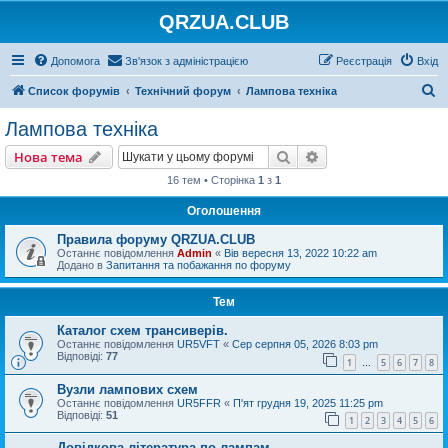
QRZUA.CLUB
Допомога
Зв'язок з адміністрацією
Реєстрація
Вхід
П
Список форумів
Технічний форум
Лампова техніка
о
Лампова техніка
ш
Пошук
Розширений пошу
Нова тема
у
16 тем • Сторінка
1
з
1
к
Оголошення
Правила форуму QRZUA.CLUB
Останнє повідомлення
Admin
«
Вів вересня 13, 2022 10:22 am
Додано в
Запитання та побажання по форуму
Тем
Каталог схем трансиверів.
Останнє повідомлення
UR5VFT
«
Сер серпня 05, 2026 8:03 pm
Відповіді:
77
1
5
6
7
8
…
Вузли лампових схем
Останнє повідомлення
UR5FFR
«
П'ят грудня 19, 2025 11:25 pm
Відповіді:
51
1
2
3
4
5
6
Довідкова література по лампам