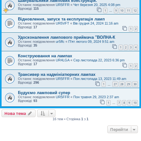
Шанувальники лампових конструкцій.
Останнє повідомлення
UR5FFR
«
Чет березня 20, 2025 4:08 pm
Відповіді:
115
1
9
10
11
12
…
Відновлення, запуск та експлуатація ламп
Останнє повідомлення
UR5VFT
«
Вів грудня 24, 2024 11:16 am
Відповіді:
17
1
2
Удосконалення лампового приймача "ВОЛНА-К
Останнє повідомлення
ur5ffc
«
П'ят лютого 09, 2024 9:51 am
Відповіді:
35
1
2
3
4
Конструювання на лампах
Останнє повідомлення
UR4LGA
«
Сер листопада 22, 2023 6:36 pm
Відповіді:
17
1
2
Трансивер на надмініатюрних лампах
Останнє повідомлення
UR5FFR
«
Пон листопада 13, 2023 11:49 am
Відповіді:
296
1
27
28
29
30
…
Будуємо ламповий супер
Останнє повідомлення
UR5FFR
«
Пон травня 29, 2023 2:37 am
Відповіді:
93
1
7
8
9
10
…
Нова тема
16 тем • Сторінка
1
з
1
Перейти