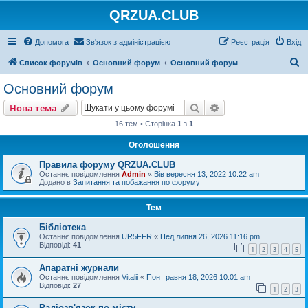
QRZUA.CLUB
Допомога
Зв'язок з адміністрацією
Реєстрація
Вхід
П
Список форумів
Основний форум
Основний форум
о
Основний форум
ш
Пошук
Розширений пошу
Нова тема
у
16 тем • Сторінка
1
з
1
к
Оголошення
Правила форуму QRZUA.CLUB
Останнє повідомлення
Admin
«
Вів вересня 13, 2022 10:22 am
Додано в
Запитання та побажання по форуму
Тем
Бібліотека
Останнє повідомлення
UR5FFR
«
Нед липня 26, 2026 11:16 pm
Відповіді:
41
1
2
3
4
5
Апаратні журнали
Останнє повідомлення
Vitalii
«
Пон травня 18, 2026 10:01 am
Відповіді:
27
1
2
3
Радіозв'язок по місту