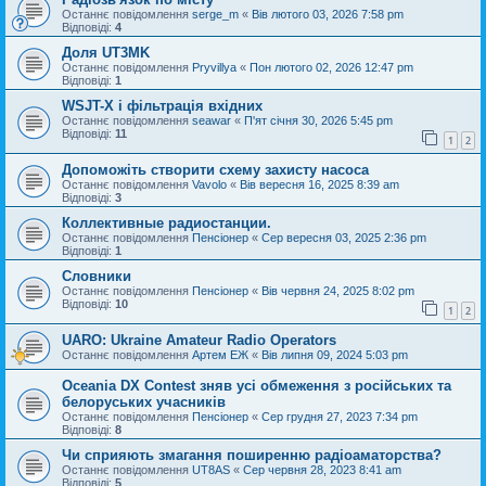
Останнє повідомлення
serge_m
«
Вів лютого 03, 2026 7:58 pm
Відповіді:
4
Доля UT3MK
Останнє повідомлення
Pryvillya
«
Пон лютого 02, 2026 12:47 pm
Відповіді:
1
WSJT-X і фільтрація вхідних
Останнє повідомлення
seawar
«
П'ят січня 30, 2026 5:45 pm
Відповіді:
11
1
2
Допоможіть створити схему захисту насоса
Останнє повідомлення
Vavolo
«
Вів вересня 16, 2025 8:39 am
Відповіді:
3
Коллективные радиостанции.
Останнє повідомлення
Пенсіонер
«
Сер вересня 03, 2025 2:36 pm
Відповіді:
1
Словники
Останнє повідомлення
Пенсіонер
«
Вів червня 24, 2025 8:02 pm
Відповіді:
10
1
2
UARO: Ukraine Аmateur Radio Operators
Останнє повідомлення
Артем ЕЖ
«
Вів липня 09, 2024 5:03 pm
Oceania DX Contest зняв усі обмеження з російських та
белоруських учасників
Останнє повідомлення
Пенсіонер
«
Сер грудня 27, 2023 7:34 pm
Відповіді:
8
Чи сприяють змагання поширенню радіоаматорства?
Останнє повідомлення
UT8AS
«
Сер червня 28, 2023 8:41 am
Відповіді:
5