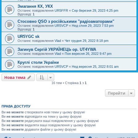
Змагання КХ, УКХ
Останнє повідомлення
UR5FFR
«
Сер березня 29, 2023 4:25 pm
Відповіді:
1
Стосовно QSO з російськими "радіоаматорами"
Останнє повідомлення
UR5VCP
«
Нед січня 29, 2023 7:53 pm
Відповіді:
1
UR5YGC sk
Останнє повідомлення
Vlad
«
Чет грудня 29, 2022 8:18 pm
Загинув Сергій УКРАЇНЕЦЬ op. UT4YWA
Останнє повідомлення
Vlad
«
Пон вересня 26, 2022 9:47 pm
Круглі столи України
Останнє повідомлення
UR5VCP
«
Нед вересня 25, 2022 8:01 am
Нова тема
16 тем • Сторінка
1
з
1
Перейти
ПРАВА ДОСТУПУ
Ви
не можете
створювати нові теми у цьому форумі
Ви
не можете
відповідати на теми у цьому форумі
Ви
не можете
редагувати ваші повідомлення у цьому форумі
Ви
не можете
видаляти ваші повідомлення у цьому форумі
Ви
не можете
додавати файли у цьому форумі