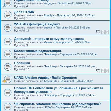
Останнє повідомлення
serge_m
«
Вів лютого 03, 2026 7:58 pm
Відповіді:
4
Доля UT3MK
Останнє повідомлення
Pryvillya
«
Пон лютого 02, 2026 12:47 pm
Відповіді:
1
WSJT-X і фільтрація вхідних
Останнє повідомлення
seawar
«
П'ят січня 30, 2026 5:45 pm
Відповіді:
11
1
2
Допоможіть створити схему захисту насоса
Останнє повідомлення
Vavolo
«
Вів вересня 16, 2025 8:39 am
Відповіді:
3
Коллективные радиостанции.
Останнє повідомлення
Пенсіонер
«
Сер вересня 03, 2025 2:36 pm
Відповіді:
1
Словники
Останнє повідомлення
Пенсіонер
«
Вів червня 24, 2025 8:02 pm
Відповіді:
10
1
2
UARO: Ukraine Аmateur Radio Operators
Останнє повідомлення
Артем ЕЖ
«
Вів липня 09, 2024 5:03 pm
Oceania DX Contest зняв усі обмеження з російських та
белоруських учасників
Останнє повідомлення
Пенсіонер
«
Сер грудня 27, 2023 7:34 pm
Відповіді:
8
Чи сприяють змагання поширенню радіоаматорства?
Останнє повідомлення
UT8AS
«
Сер червня 28, 2023 8:41 am
Відповіді:
5