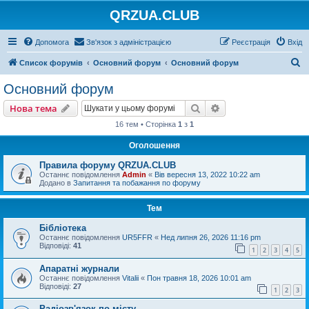
QRZUA.CLUB
Допомога
Зв'язок з адміністрацією
Реєстрація
Вхід
П
Список форумів
Основний форум
Основний форум
о
Основний форум
ш
Пошук
Розширений пошу
Нова тема
у
16 тем • Сторінка
1
з
1
к
Оголошення
Правила форуму QRZUA.CLUB
Останнє повідомлення
Admin
«
Вів вересня 13, 2022 10:22 am
Додано в
Запитання та побажання по форуму
Тем
Бібліотека
Останнє повідомлення
UR5FFR
«
Нед липня 26, 2026 11:16 pm
Відповіді:
41
1
2
3
4
5
Апаратні журнали
Останнє повідомлення
Vitalii
«
Пон травня 18, 2026 10:01 am
Відповіді:
27
1
2
3
Радіозв'язок по місту