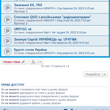
Змагання КХ, УКХ
Останнє повідомлення
UR5FFR
«
Сер березня 29, 2023 4:25 pm
Відповіді:
1
Стосовно QSO з російськими "радіоаматорами"
Останнє повідомлення
UR5VCP
«
Нед січня 29, 2023 7:53 pm
Відповіді:
1
UR5YGC sk
Останнє повідомлення
Vlad
«
Чет грудня 29, 2022 8:18 pm
Загинув Сергій УКРАЇНЕЦЬ op. UT4YWA
Останнє повідомлення
Vlad
«
Пон вересня 26, 2022 9:47 pm
Круглі столи України
Останнє повідомлення
UR5VCP
«
Нед вересня 25, 2022 8:01 am
Нова тема
16 тем • Сторінка
1
з
1
Перейти
ПРАВА ДОСТУПУ
Ви
не можете
створювати нові теми у цьому форумі
Ви
не можете
відповідати на теми у цьому форумі
Ви
не можете
редагувати ваші повідомлення у цьому форумі
Ви
не можете
видаляти ваші повідомлення у цьому форумі
Ви
не можете
додавати файли у цьому форумі