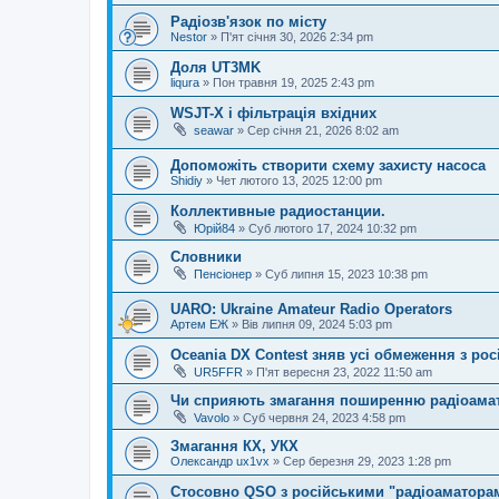
Радіозв'язок по місту
Nestor
»
П'ят січня 30, 2026 2:34 pm
Доля UT3MK
liqura
»
Пон травня 19, 2025 2:43 pm
WSJT-X і фільтрація вхідних
seawar
»
Сер січня 21, 2026 8:02 am
Допоможіть створити схему захисту насоса
Shidiy
»
Чет лютого 13, 2025 12:00 pm
Коллективные радиостанции.
Юрій84
»
Суб лютого 17, 2024 10:32 pm
Словники
Пенсіонер
»
Суб липня 15, 2023 10:38 pm
UARO: Ukraine Аmateur Radio Operators
Артем ЕЖ
»
Вів липня 09, 2024 5:03 pm
Oceania DX Contest зняв усі обмеження з рос
UR5FFR
»
П'ят вересня 23, 2022 11:50 am
Чи сприяють змагання поширенню радіоама
Vavolo
»
Суб червня 24, 2023 4:58 pm
Змагання КХ, УКХ
Олександр ux1vx
»
Сер березня 29, 2023 1:28 pm
Стосовно QSO з російськими "радіоаматора