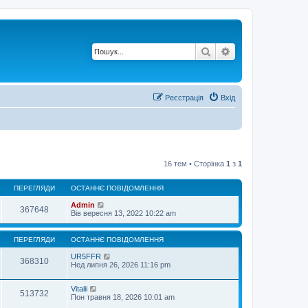
Пошук
Розширений по
Реєстрація
Вхід
16 тем • Сторінка
1
з
1
ПЕРЕГЛЯДИ
ОСТАННЄ ПОВІДОМЛЕННЯ
Admin
367648
Вів вересня 13, 2022 10:22 am
ПЕРЕГЛЯДИ
ОСТАННЄ ПОВІДОМЛЕННЯ
UR5FFR
368310
Нед липня 26, 2026 11:16 pm
Vitalii
513732
Пон травня 18, 2026 10:01 am