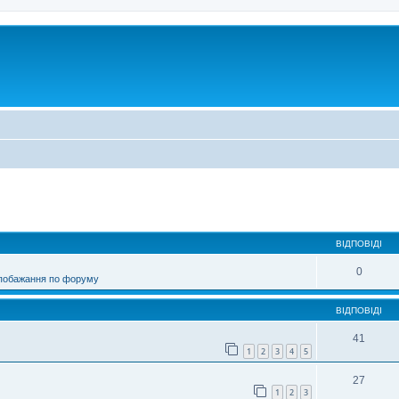
ирений пошук
ВІДПОВІДІ
0
 побажання по форуму
ВІДПОВІДІ
41
1
2
3
4
5
27
1
2
3