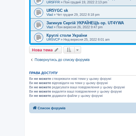
UR5FFR
»
Пон грудня 19, 2022 2:13 pm
UR5YGC sk
Vlad
»
Чет грудня 29, 2022 8:18 pm
Загинув Сергій УКРАЇНЕЦЬ op. UT4YWA
Vlad
»
Пон вересня 26, 2022 9:47 pm
Круглі столи України
UR5VCP
»
Нед вересня 25, 2022 8:01 am
Нова тема
Повернутись до списку форумів
ПРАВА ДОСТУПУ
Ви
не можете
створювати нові теми у цьому форумі
Ви
не можете
відповідати на теми у цьому форумі
Ви
не можете
редагувати ваші повідомлення у цьому форумі
Ви
не можете
видаляти ваші повідомлення у цьому форумі
Ви
не можете
додавати файли у цьому форумі
Список форумів