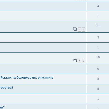
4
1
11
1
2
3
1
10
1
2
0
ійських та белоруських учасників
8
торства?
5
1
ми"
1