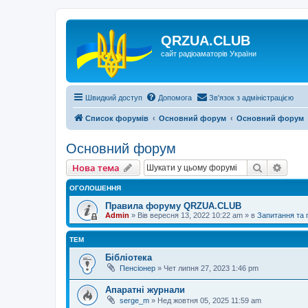
QRZUA.CLUB
сайт радіоаматорів України
Швидкий доступ
Допомога
Зв'язок з адміністрацією
Список форумів
Основний форум
Основний форум
Основний форум
Пошук
Розш
Нова тема
ОГОЛОШЕННЯ
Правила форуму QRZUA.CLUB
Admin
»
Вів вересня 13, 2022 10:22 am
» в
Запитання та
ТЕМ
Бібліотека
Пенсіонер
»
Чет липня 27, 2023 1:46 pm
Апаратні журнали
serge_m
»
Нед жовтня 05, 2025 11:59 am