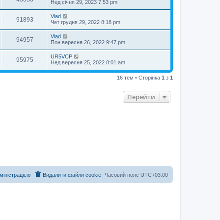
Нед січня 29, 2023 7:53 pm
Vlad
91893
Чет грудня 29, 2022 8:18 pm
Vlad
94957
Пон вересня 26, 2022 9:47 pm
UR5VCP
95975
Нед вересня 25, 2022 8:01 am
16 тем • Сторінка
1
з
1
Перейти
дміністрацією
Видалити файли cookie
Часовий пояс
UTC+03:00