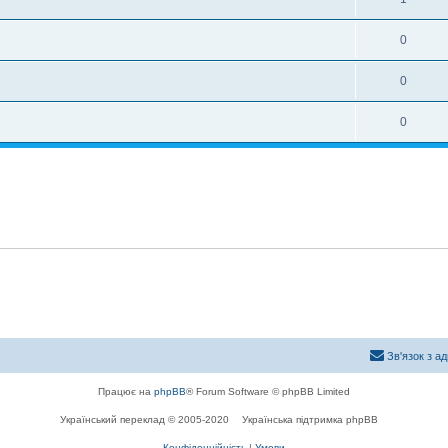
0
0
0
Зв'язок з а
Працює на
phpBB
® Forum Software © phpBB Limited
Український переклад © 2005-2020
Українська підтримка phpBB
Конфіденційність
|
Умови