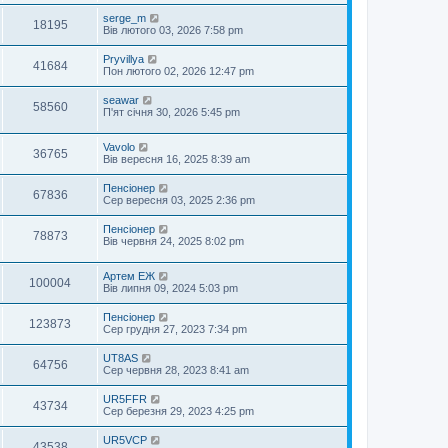
serge_m
18195
Вів лютого 03, 2026 7:58 pm
Pryvillya
41684
Пон лютого 02, 2026 12:47 pm
seawar
58560
П'ят січня 30, 2026 5:45 pm
Vavolo
36765
Вів вересня 16, 2025 8:39 am
Пенсіонер
67836
Сер вересня 03, 2025 2:36 pm
Пенсіонер
78873
Вів червня 24, 2025 8:02 pm
Артем ЕЖ
100004
Вів липня 09, 2024 5:03 pm
Пенсіонер
123873
Сер грудня 27, 2023 7:34 pm
UT8AS
64756
Сер червня 28, 2023 8:41 am
UR5FFR
43734
Сер березня 29, 2023 4:25 pm
UR5VCP
43538