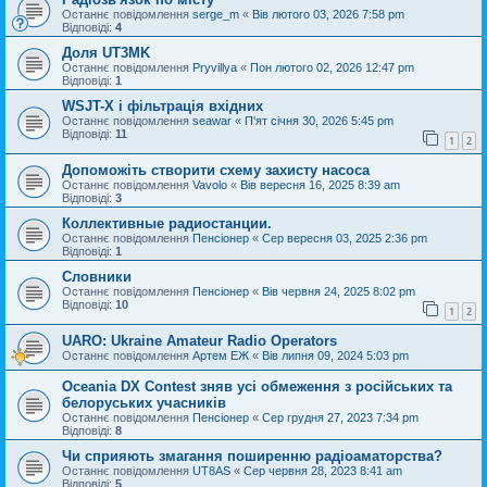
Останнє повідомлення
serge_m
«
Вів лютого 03, 2026 7:58 pm
Відповіді:
4
Доля UT3MK
Останнє повідомлення
Pryvillya
«
Пон лютого 02, 2026 12:47 pm
Відповіді:
1
WSJT-X і фільтрація вхідних
Останнє повідомлення
seawar
«
П'ят січня 30, 2026 5:45 pm
Відповіді:
11
1
2
Допоможіть створити схему захисту насоса
Останнє повідомлення
Vavolo
«
Вів вересня 16, 2025 8:39 am
Відповіді:
3
Коллективные радиостанции.
Останнє повідомлення
Пенсіонер
«
Сер вересня 03, 2025 2:36 pm
Відповіді:
1
Словники
Останнє повідомлення
Пенсіонер
«
Вів червня 24, 2025 8:02 pm
Відповіді:
10
1
2
UARO: Ukraine Аmateur Radio Operators
Останнє повідомлення
Артем ЕЖ
«
Вів липня 09, 2024 5:03 pm
Oceania DX Contest зняв усі обмеження з російських та
белоруських учасників
Останнє повідомлення
Пенсіонер
«
Сер грудня 27, 2023 7:34 pm
Відповіді:
8
Чи сприяють змагання поширенню радіоаматорства?
Останнє повідомлення
UT8AS
«
Сер червня 28, 2023 8:41 am
Відповіді:
5