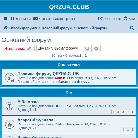
QRZUA.CLUB
Допомога
Зв'язок з адміністрацією
Реєстрація
Вхід
П
Список форумів
Основний форум
Основний форум
о
Основний форум
ш
Пошук
Розширений пошу
Нова тема
у
16 тем • Сторінка
1
з
1
к
Оголошення
Правила форуму QRZUA.CLUB
Останнє повідомлення
Admin
«
Вів вересня 13, 2022 10:22 am
Додано в
Запитання та побажання по форуму
Тем
Бібліотека
Останнє повідомлення
UR5FFR
«
Нед липня 26, 2026 11:16 pm
Відповіді:
41
1
2
3
4
5
Апаратні журнали
Останнє повідомлення
Vitalii
«
Пон травня 18, 2026 10:01 am
Відповіді:
27
1
2
3
Радіозв'язок по місту