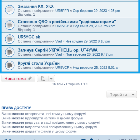
Змагання КХ, УКХ
Останнє повідомлення
UR5FFR
«
Сер березня 29, 2023 4:25 pm
Відповіді:
1
Стосовно QSO з російськими "радіоаматорами"
Останнє повідомлення
UR5VCP
«
Нед січня 29, 2023 7:53 pm
Відповіді:
1
UR5YGC sk
Останнє повідомлення
Vlad
«
Чет грудня 29, 2022 8:18 pm
Загинув Сергій УКРАЇНЕЦЬ op. UT4YWA
Останнє повідомлення
Vlad
«
Пон вересня 26, 2022 9:47 pm
Круглі столи України
Останнє повідомлення
UR5VCP
«
Нед вересня 25, 2022 8:01 am
Нова тема
16 тем • Сторінка
1
з
1
Перейти
ПРАВА ДОСТУПУ
Ви
не можете
створювати нові теми у цьому форумі
Ви
не можете
відповідати на теми у цьому форумі
Ви
не можете
редагувати ваші повідомлення у цьому форумі
Ви
не можете
видаляти ваші повідомлення у цьому форумі
Ви
не можете
додавати файли у цьому форумі