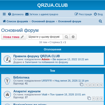
QRZUA.CLUB
Допомога
Зв'язок з адміністрацією
Реєстрація
Вхід
П
Список форумів
Основний форум
Основний форум
о
Основний форум
ш
Пошук
Розширений пошу
Нова тема
у
16 тем • Сторінка
1
з
1
к
Оголошення
Правила форуму QRZUA.CLUB
Останнє повідомлення
Admin
«
Вів вересня 13, 2022 10:22 am
Додано в
Запитання та побажання по форуму
Тем
Бібліотека
Останнє повідомлення
UR5FFR
«
Нед липня 26, 2026 11:16 pm
Відповіді:
41
1
2
3
4
5
Апаратні журнали
Останнє повідомлення
Vitalii
«
Пон травня 18, 2026 10:01 am
Відповіді:
27
1
2
3
Радіозв'язок по місту