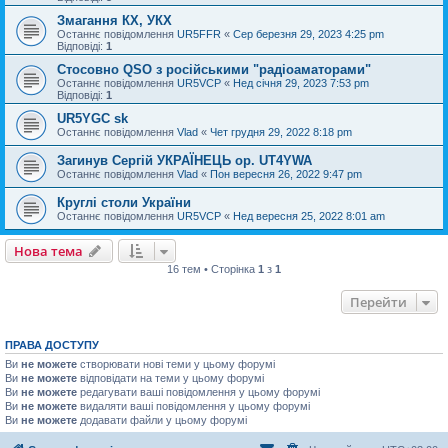
Змагання КХ, УКХ
Останнє повідомлення
UR5FFR
«
Сер березня 29, 2023 4:25 pm
Відповіді:
1
Стосовно QSO з російськими "радіоаматорами"
Останнє повідомлення
UR5VCP
«
Нед січня 29, 2023 7:53 pm
Відповіді:
1
UR5YGC sk
Останнє повідомлення
Vlad
«
Чет грудня 29, 2022 8:18 pm
Загинув Сергій УКРАЇНЕЦЬ op. UT4YWA
Останнє повідомлення
Vlad
«
Пон вересня 26, 2022 9:47 pm
Круглі столи України
Останнє повідомлення
UR5VCP
«
Нед вересня 25, 2022 8:01 am
Нова тема
16 тем • Сторінка
1
з
1
Перейти
ПРАВА ДОСТУПУ
Ви
не можете
створювати нові теми у цьому форумі
Ви
не можете
відповідати на теми у цьому форумі
Ви
не можете
редагувати ваші повідомлення у цьому форумі
Ви
не можете
видаляти ваші повідомлення у цьому форумі
Ви
не можете
додавати файли у цьому форумі