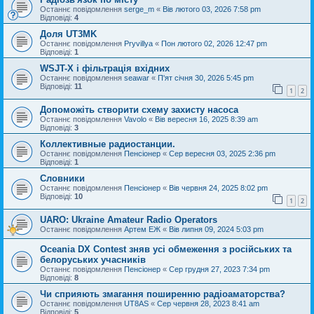
Останнє повідомлення
serge_m
«
Вів лютого 03, 2026 7:58 pm
Відповіді:
4
Доля UT3MK
Останнє повідомлення
Pryvillya
«
Пон лютого 02, 2026 12:47 pm
Відповіді:
1
WSJT-X і фільтрація вхідних
Останнє повідомлення
seawar
«
П'ят січня 30, 2026 5:45 pm
Відповіді:
11
1
2
Допоможіть створити схему захисту насоса
Останнє повідомлення
Vavolo
«
Вів вересня 16, 2025 8:39 am
Відповіді:
3
Коллективные радиостанции.
Останнє повідомлення
Пенсіонер
«
Сер вересня 03, 2025 2:36 pm
Відповіді:
1
Словники
Останнє повідомлення
Пенсіонер
«
Вів червня 24, 2025 8:02 pm
Відповіді:
10
1
2
UARO: Ukraine Аmateur Radio Operators
Останнє повідомлення
Артем ЕЖ
«
Вів липня 09, 2024 5:03 pm
Oceania DX Contest зняв усі обмеження з російських та
белоруських учасників
Останнє повідомлення
Пенсіонер
«
Сер грудня 27, 2023 7:34 pm
Відповіді:
8
Чи сприяють змагання поширенню радіоаматорства?
Останнє повідомлення
UT8AS
«
Сер червня 28, 2023 8:41 am
Відповіді:
5