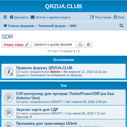
QRZUA.CLUB
Допомога
Зв'язок з адміністрацією
Реєстрація
Вхід
П
Список форумів
Технічний форум
SDR
о
SDR
ш
Пошук
Розширений пошу
Нова тема
у
13 тем • Сторінка
1
з
1
к
Оголошення
Правила форуму QRZUA.CLUB
Останнє повідомлення
Admin
«
Вів вересня 13, 2022 10:22 am
Додано в
Запитання та побажання по форуму
Тем
CAT-контролер для програм Thetis/PowerSDR (на базі
Arduino Uno)
Останнє повідомлення
UR5VFT
«
Чет серпня 06, 2026 2:58 pm
Звукові карти для СДР
Останнє повідомлення
UR5VFT
«
Сер липня 08, 2026 7:17 pm
Відповіді:
9
Прошивка для трансивера Ut3mk