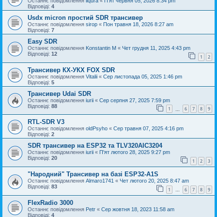
Останнє повідомлення
liqura
«
П'ят червня 05, 2026 8:34 pm
Відповіді:
4
Usdx micron простий SDR трансивер
Останнє повідомлення
sirop
«
Пон травня 18, 2026 8:27 am
Відповіді:
7
Easy SDR
Останнє повідомлення
Konstantin M
«
Чет грудня 11, 2025 4:43 pm
Відповіді:
12
1
2
Трансивер КХ-УКХ FOX SDR
Останнє повідомлення
Vitalii
«
Сер листопада 05, 2025 1:46 pm
Відповіді:
5
Трансивер Udai SDR
Останнє повідомлення
iurii
«
Сер серпня 27, 2025 7:59 pm
Відповіді:
88
1
6
7
8
9
…
RTL-SDR V3
Останнє повідомлення
oldPsyho
«
Сер травня 07, 2025 4:16 pm
Відповіді:
2
SDR трансивер на ESP32 та TLV320AIC3204
Останнє повідомлення
iurii
«
П'ят лютого 28, 2025 9:27 pm
Відповіді:
20
1
2
3
"Народний" Трансивер на базі ESP32-A1S
Останнє повідомлення
Almaro1741
«
Чет лютого 20, 2025 8:47 am
Відповіді:
83
1
6
7
8
9
…
FlexRadio 3000
Останнє повідомлення
Petr
«
Сер жовтня 18, 2023 11:58 am
Відповіді:
4