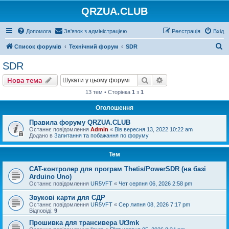
QRZUA.CLUB
Допомога
Зв'язок з адміністрацією
Реєстрація
Вхід
П
Список форумів
Технічний форум
SDR
о
SDR
ш
Пошук
Розширений пошу
Нова тема
у
13 тем • Сторінка
1
з
1
к
Оголошення
Правила форуму QRZUA.CLUB
Останнє повідомлення
Admin
«
Вів вересня 13, 2022 10:22 am
Додано в
Запитання та побажання по форуму
Тем
CAT-контролер для програм Thetis/PowerSDR (на базі
Arduino Uno)
Останнє повідомлення
UR5VFT
«
Чет серпня 06, 2026 2:58 pm
Звукові карти для СДР
Останнє повідомлення
UR5VFT
«
Сер липня 08, 2026 7:17 pm
Відповіді:
9
Прошивка для трансивера Ut3mk