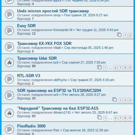
Останнє повідомлення
liqura
«
П'ят червня 05, 2026 8:34 pm
Відповіді:
4
Usdx micron простий SDR трансивер
Останнє повідомлення
sirop
«
Пон травня 18, 2026 8:27 am
Відповіді:
7
Easy SDR
Останнє повідомлення
Konstantin M
«
Чет грудня 11, 2025 4:43 pm
Відповіді:
12
1
2
Трансивер КХ-УКХ FOX SDR
Останнє повідомлення
Vitalii
«
Сер листопада 05, 2025 1:46 pm
Відповіді:
5
Трансивер Udai SDR
Останнє повідомлення
iurii
«
Сер серпня 27, 2025 7:59 pm
Відповіді:
88
1
6
7
8
9
…
RTL-SDR V3
Останнє повідомлення
oldPsyho
«
Сер травня 07, 2025 4:16 pm
Відповіді:
2
SDR трансивер на ESP32 та TLV320AIC3204
Останнє повідомлення
iurii
«
П'ят лютого 28, 2025 9:27 pm
Відповіді:
20
1
2
3
"Народний" Трансивер на базі ESP32-A1S
Останнє повідомлення
Almaro1741
«
Чет лютого 20, 2025 8:47 am
Відповіді:
83
1
6
7
8
9
…
FlexRadio 3000
Останнє повідомлення
Petr
«
Сер жовтня 18, 2023 11:58 am
Відповіді:
4