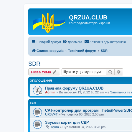
QRZUA.CLUB
сайт радіоаматорів України
Швидкий доступ
Допомога
Зв'язок з адміністрацією
Список форумів
Технічний форум
SDR
SDR
Пошук
Розш
Нова тема
ОГОЛОШЕННЯ
Правила форуму QRZUA.CLUB
Admin
»
Вів вересня 13, 2022 10:22 am
» в
Запитання та
ТЕМ
CAT-контролер для програм Thetis/PowerSDR 
UR5VFT
»
Чет серпня 06, 2026 2:58 pm
Звукові карти для СДР
liqura
»
Суб жовтня 04, 2025 3:28 pm