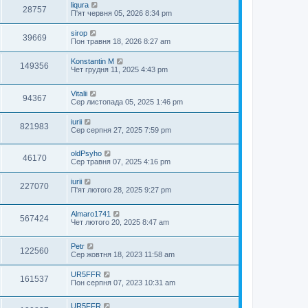
liqura
28757
П'ят червня 05, 2026 8:34 pm
sirop
39669
Пон травня 18, 2026 8:27 am
Konstantin M
149356
Чет грудня 11, 2025 4:43 pm
Vitalii
94367
Сер листопада 05, 2025 1:46 pm
iurii
821983
Сер серпня 27, 2025 7:59 pm
oldPsyho
46170
Сер травня 07, 2025 4:16 pm
iurii
227070
П'ят лютого 28, 2025 9:27 pm
Almaro1741
567424
Чет лютого 20, 2025 8:47 am
Petr
122560
Сер жовтня 18, 2023 11:58 am
UR5FFR
161537
Пон серпня 07, 2023 10:31 am
UR5FFR