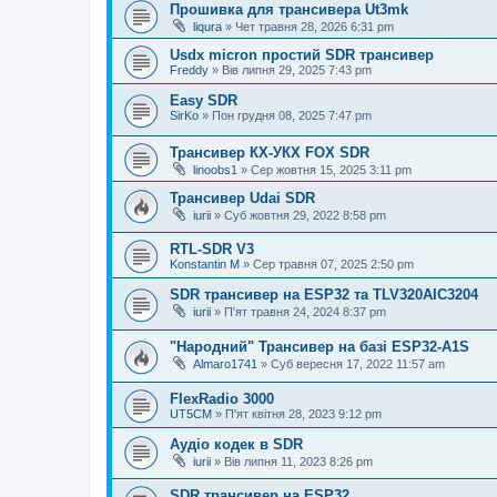
Прошивка для трансивера Ut3mk
liqura
»
Чет травня 28, 2026 6:31 pm
Usdx micron простий SDR трансивер
Freddy
»
Вів липня 29, 2025 7:43 pm
Easy SDR
SirKo
»
Пон грудня 08, 2025 7:47 pm
Трансивер КХ-УКХ FOX SDR
linoobs1
»
Сер жовтня 15, 2025 3:11 pm
Трансивер Udai SDR
iurii
»
Суб жовтня 29, 2022 8:58 pm
RTL-SDR V3
Konstantin M
»
Сер травня 07, 2025 2:50 pm
SDR трансивер на ESP32 та TLV320AIC3204
iurii
»
П'ят травня 24, 2024 8:37 pm
"Народний" Трансивер на базі ESP32-A1S
Almaro1741
»
Суб вересня 17, 2022 11:57 am
FlexRadio 3000
UT5CM
»
П'ят квітня 28, 2023 9:12 pm
Аудіо кодек в SDR
iurii
»
Вів липня 11, 2023 8:26 pm
SDR трансивер на ESP32