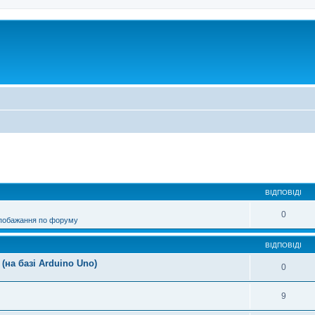
ирений пошук
ВІДПОВІДІ
0
 побажання по форуму
ВІДПОВІДІ
(на базі Arduino Uno)
0
9