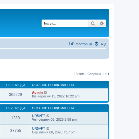
Пошук
Розширений по
Реєстрація
Вхід
13 тем • Сторінка
1
з
1
ПЕРЕГЛЯДИ
ОСТАННЄ ПОВІДОМЛЕННЯ
Admin
369229
Вів вересня 13, 2022 10:22 am
ПЕРЕГЛЯДИ
ОСТАННЄ ПОВІДОМЛЕННЯ
UR5VFT
1280
Чет серпня 06, 2026 2:58 pm
UR5VFT
37755
Сер липня 08, 2026 7:17 pm