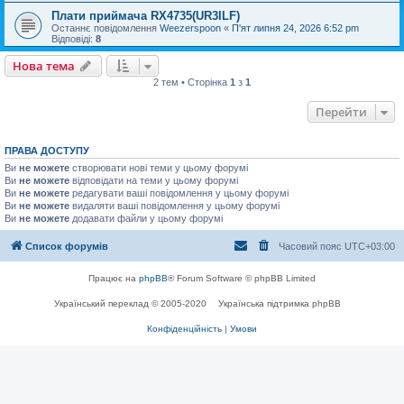
Плати приймача RX4735(UR3ILF)
Останнє повідомлення
Weezerspoon
«
П'ят липня 24, 2026 6:52 pm
Відповіді:
8
Нова тема
2 тем • Сторінка
1
з
1
Перейти
ПРАВА ДОСТУПУ
Ви
не можете
створювати нові теми у цьому форумі
Ви
не можете
відповідати на теми у цьому форумі
Ви
не можете
редагувати ваші повідомлення у цьому форумі
Ви
не можете
видаляти ваші повідомлення у цьому форумі
Ви
не можете
додавати файли у цьому форумі
Список форумів
Часовий пояс
UTC+03:00
Працює на
phpBB
® Forum Software © phpBB Limited
Український переклад © 2005-2020
Українська підтримка phpBB
Конфіденційність
|
Умови